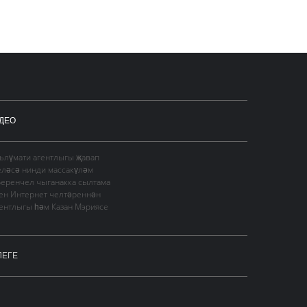
ДЕО
гълүмати агентлыгы җавап
еләсә нинди массакүләм
Беренчел чыганакка сылтама
сен Интернет челтәреннән
гентлыгы һәм Казан Мэриясе
ЛЕГЕ