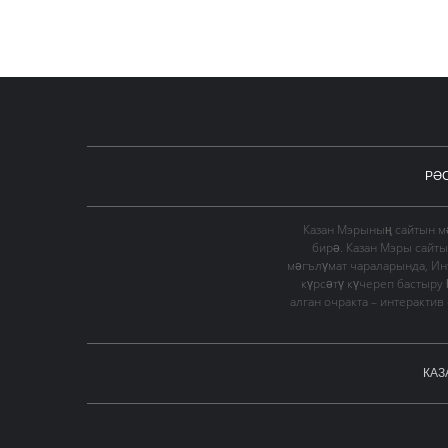
РӘ
Казан Мэрының сайтын мә
бирә. Казан Мэры сайт
мәгълүмат чараларында, Ин
күрсәтү күчереп бастыру
алган очракта – интеракти
КАЗ