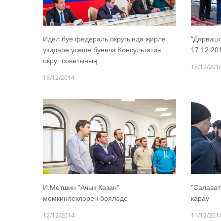
Идел буе федераль округында җирле
"Дәрвишл
үзидарә үсеше буенча Консультатив
17.12.20
округ советының...
18/12/201
18/12/2014
И.Метшин "Ачык Казан"
"Салават
мөмкинлекләрен бәяләде
карау
12/12/2014
11/12/201