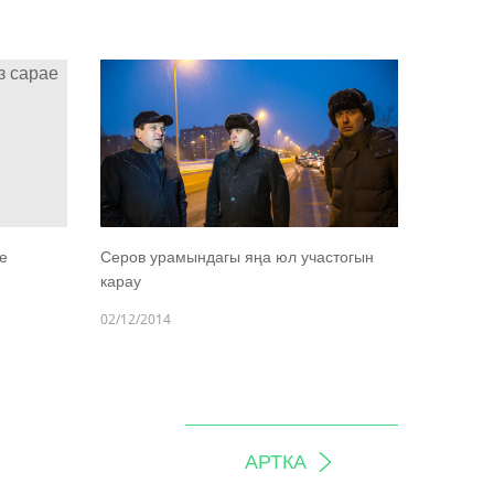
е
Серов урамындагы яңа юл участогын
карау
02/12/2014
АРТКА