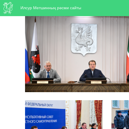
Илсур Метшинның рәсми сайты