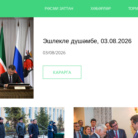
РӘСМИ ЗАТТАН
ХӘБӘРЛӘР
ТОР
Эшлекле дүшәмбе, 03.08.2026
03/08/2026
КАРАРГА