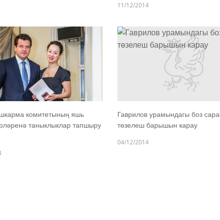
11/12/2014
ашкарма комитетының яшь
Гаврилов урамындагы боз сара
әрләренә таныклыклар тапшыру
төзелеш барышын карау
04/12/2014
4