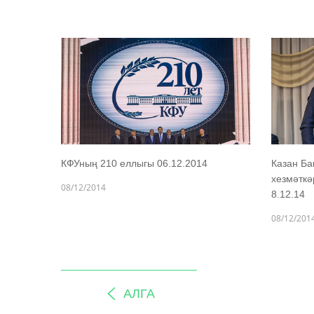
КФУның 210 еллыгы 06.12.2014
Казан Б
хезмәтк
08/12/2014
8.12.14
08/12/201
АЛГА