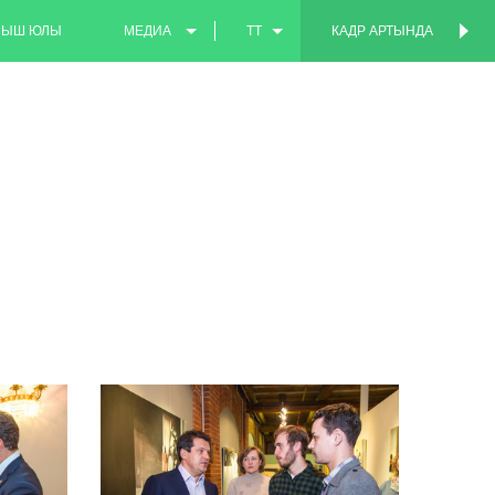
МЫШ ЮЛЫ
МЕДИА
TT
КАДР АРТЫНДА
КАДР АРТЫНДА
ФОТО
EN
ВИДЕО
RU