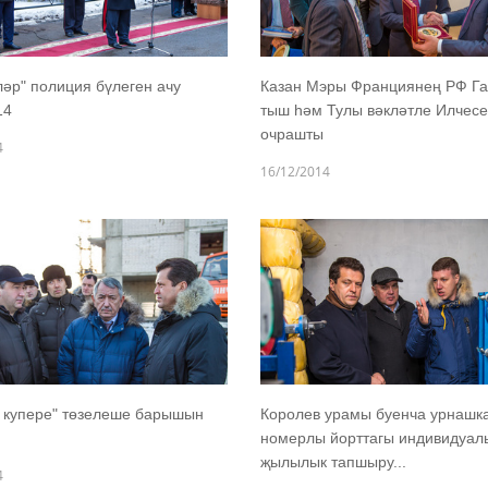
әр" полиция бүлеген ачу
Казан Мэры Франциянең РФ Га
14
тыш һәм Тулы вәкләтле Илчесе
очрашты
4
16/12/2014
 купере" төзелеше барышын
Королев урамы буенча урнашка
номерлы йорттагы индивидуал
җылылык тапшыру...
4