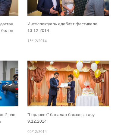
дәттән
Интеллектуаль әдәбият фестивале
 белән
13.12.2014
15/12/2014
н 2-нче
"Гөрләвек" балалар бакчасын ачу
ь
9.12.2014
09/12/2014