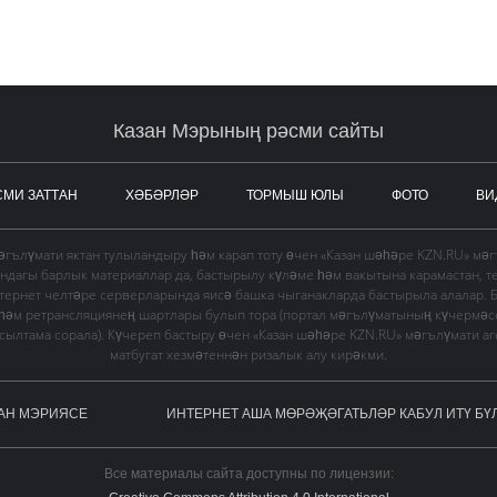
Казан Мэрының рәсми сайты
СМИ ЗАТТАН
ХӘБӘРЛӘР
ТОРМЫШ ЮЛЫ
ФОТО
ВИ
гълүмати яктан тулыландыру һәм карап тоту өчен «Казан шәһәре KZN.RU» мә
ындагы барлык материаллар да, бастырылу күләме һәм вакытына карамастан, т
тернет челтәре серверларында яисә башка чыганакларда бастырыла алалар. 
 һәм ретрансляциянең шартлары булып тора (портал мәгълүматының күчермә
в сылтама сорала). Күчереп бастыру өчен «Казан шәһәре KZN.RU» мәгълүмати а
матбугат хезмәтеннән ризалык алу кирәкми.
АН МЭРИЯСЕ
ИНТЕРНЕТ АША МӨРӘҖӘГАТЬЛӘР КАБУЛ ИТҮ БҮ
Все материалы сайта доступны по лицензии: