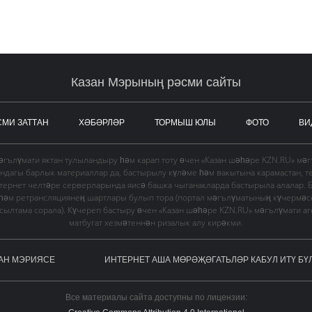
Казан Мэрының рәсми сайты
СМИ ЗАТТАН
ХӘБӘРЛӘР
ТОРМЫШ ЮЛЫ
ФОТО
ВИ
гълүмати яктан тулыландыру һәм карап тоту өчен «Казан шәһәре KZN.RU» мә
ындагы барлык материаллар да, бастырылу күләме һәм вакытына карамастан, т
тернет челтәре серверларында яисә башка чыганакларда бастырыла алалар. 
 һәм ретрансляциянең шартлары булып тора (портал мәгълүматының күчермә
в сылтама сорала). Күчереп бастыру өчен «Казан шәһәре KZN.RU» мәгълүмати а
матбугат хезмәтеннән ризалык алу кирәкми.
АН МЭРИЯСЕ
ИНТЕРНЕТ АША МӨРӘҖӘГАТЬЛӘР КАБУЛ ИТҮ БҮ
Все материалы сайта доступны по лицензии: