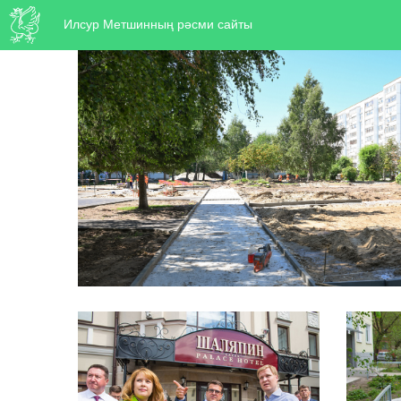
Илсур Метшинның рәсми сайты