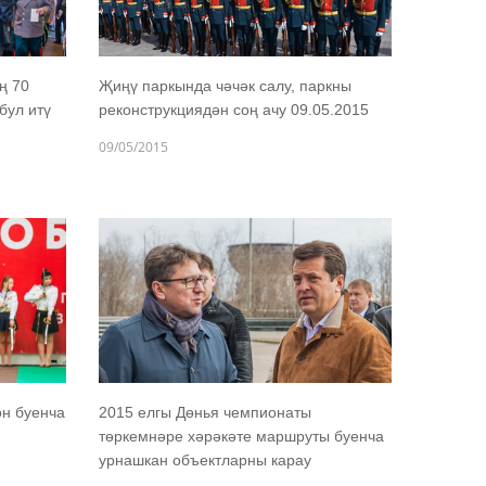
ң 70
Җиңү паркында чәчәк салу, паркны
бул итү
реконструкциядән соң ачу 09.05.2015
09/05/2015
он буенча
2015 елгы Дөнья чемпионаты
төркемнәре хәрәкәте маршруты буенча
урнашкан объектларны карау