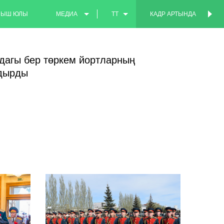
МЫШ ЮЛЫ
МЕДИА
TT
КАДР АРТЫНДА
КАДР АРТЫНДА
ФОТО
EN
дагы бер төркем йортларның
ВИДЕО
RU
здырды