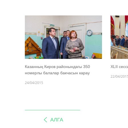
Казанның Киров районындагы 350
XLII сес
номерлы балалар бакчасын карау
22/04/201
24/04/2015
АЛГА