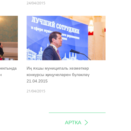
24/04/2015
оектында
Иң яхшы муниципаль хезмәткәр
н
конкурсы җиңүчеләрен бүләкләү
21.04.2015
21/04/2015
АРТКА