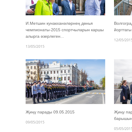
И.Метшин кунакханәләрнең дөнья
Волгогра
чемпионаты-2015 спортчыларын каршы
йорттагы
алырга әзерлеген...
12/05/201
13/05/2015
Җиңү парады 09.05.2015
Җиңү пар
барышын 
09/05/2015
05/05/201