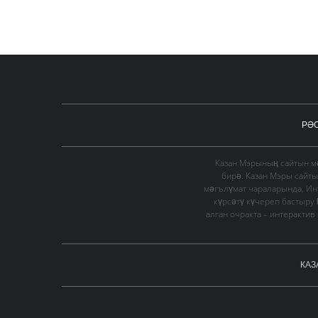
РӘ
Казан Мэрының сайтын мә
бирә. Казан Мэры сайт
мәгълүмат чараларында, Ин
күрсәтү күчереп бастыру
алган очракта – интеракти
КАЗ