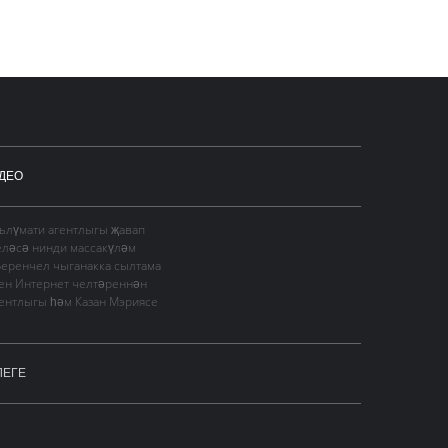
ДЕО
гълүмати агентлыгы җавап
еләсә нинди массакүләм
Беренчел чыганакка сылтама
сен Интернет челтәреннән
гентлыгы һәм Казан Мэриясе
ЛЕГЕ