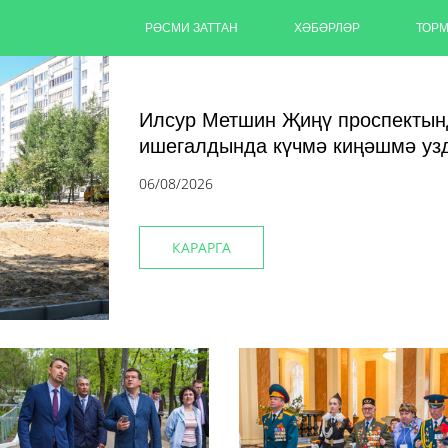
РӘСМИ ЗАТТАН
ХӘБӘРЛӘР
ТОР
Илсур Метшин Җиңү проспектын
ишегалдында күчмә киңәшмә у
06/08/2026
КАРАРГА