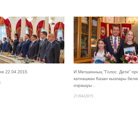
сия 22.04.2015
И.Метшинның "Голос. Дети" пр
катнашкан Казан кызлары белә
5
очрашуы...
21/04/2015