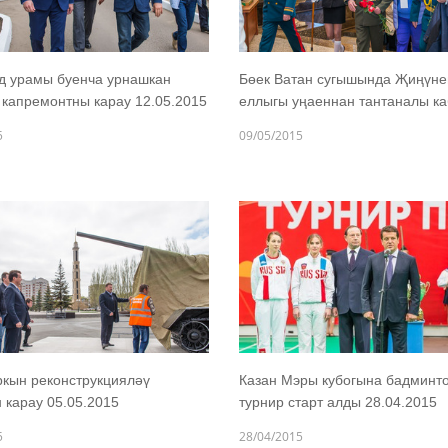
д урамы буенча урнашкан
Бөек Ватан сугышында Җиңүне
 капремонтны карау 12.05.2015
еллыгы уңаеннан тантаналы ка
5
09/05/2015
кын реконструкцияләү
Казан Мэры кубогына бадминт
карау 05.05.2015
турнир старт алды 28.04.2015
5
28/04/2015