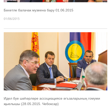
Бәхетле балачак музеена бару 01.06.2015
01/06/2015
Идел буе шәһәрләре ассоциациясе әгъзаларының гомуми
җыелышы (28.05.2015. Чебоксар)