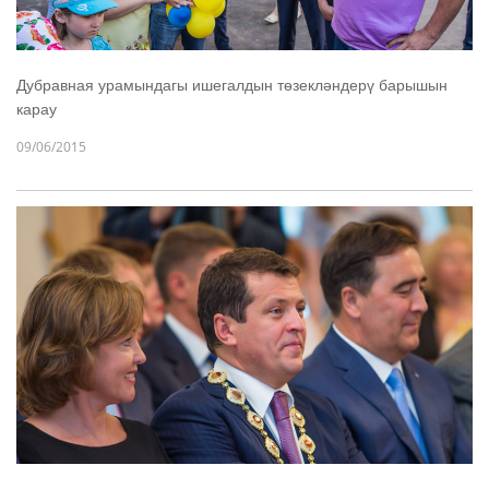
Дубравная урамындагы ишегалдын төзекләндерү барышын
карау
09/06/2015