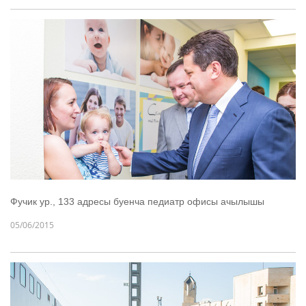
Фучик ур., 133 адресы буенча педиатр офисы ачылышы
05/06/2015