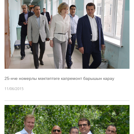
25-нче номерлы мәктәптәге капремонт барышын карау
11/06/2015