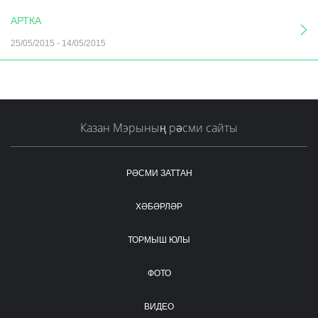
АРТКА
25/05/2015
-
14/05/2015
Казан Мэрының рәсми сайты
РӘСМИ ЗАТТАН
ХӘБӘРЛӘР
ТОРМЫШ ЮЛЫ
ФОТО
ВИДЕО