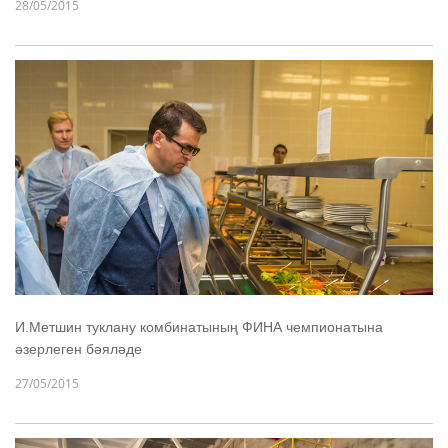
28/05/2015
И.Метшин туклану комбинатының ФИНА чемпионатына
әзерлеген бәяләде
27/05/2015