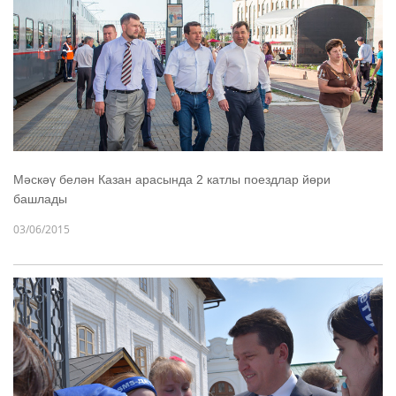
Мәскәү белән Казан арасында 2 катлы поездлар йөри
башлады
03/06/2015