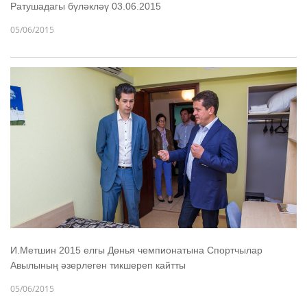
Ратушадагы бүләкләү 03.06.2015
05/06/2015
И.Метшин 2015 елгы Дөнья чемпионатына Спортчылар
Авылының әзерлеген тикшереп кайтты
05/06/2015