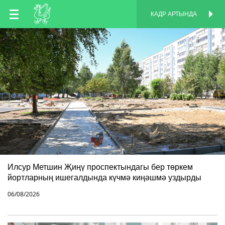
TT
КАДР АРТЫНДА
КАДР АРТЫНДА
EN
RU
Илсур Метшин Җиңү проспектындагы бер төркем
йортларның ишегалдында күчмә киңәшмә уздырды
06/08/2026