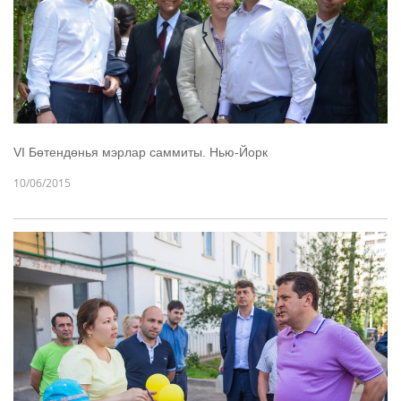
VI Бөтендөнья мэрлар саммиты. Нью-Йорк
10/06/2015