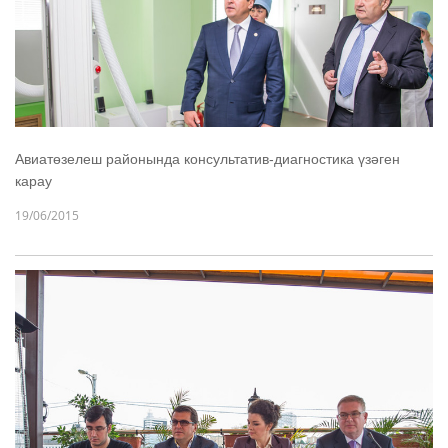
Авиатөзелеш районында консультатив-диагностика үзәген
карау
19/06/2015