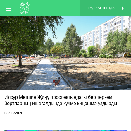
TT
КАДР АРТЫНДА
КАДР АРТЫНДА
EN
RU
Илсур Метшин Җиңү проспектындагы бер төркем
йортларның ишегалдында күчмә киңәшмә уздырды
06/08/2026