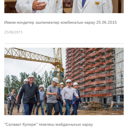
Икмәк-кондитер эшләнмәләр комбинатын карау 25.06.2015
25/06/2015
"Салават Купере" төзелеш мәйданчыгын карау