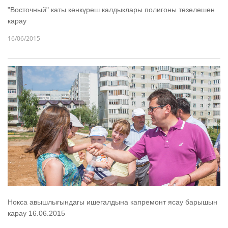
"Восточный" каты көнкүреш калдыклары полигоны төзелешен
карау
16/06/2015
Нокса авышлыгындагы ишегалдына капремонт ясау барышын
карау 16.06.2015