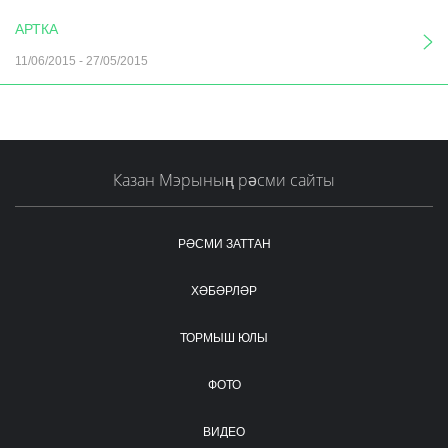
АРТКА
11/06/2015
-
27/05/2015
Казан Мэрының рәсми сайты
РӘСМИ ЗАТТАН
ХӘБӘРЛӘР
ТОРМЫШ ЮЛЫ
ФОТО
ВИДЕО