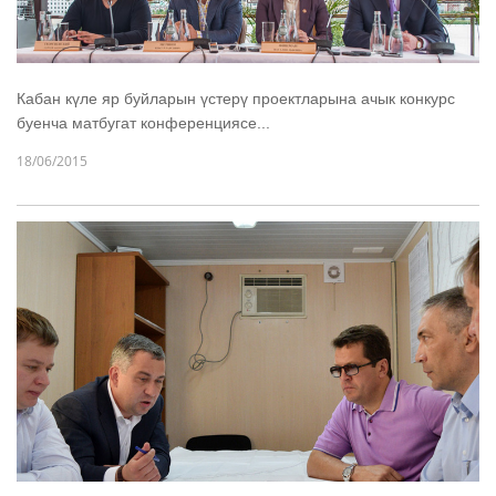
Кабан күле яр буйларын үстерү проектларына ачык конкурс
буенча матбугат конференциясе...
18/06/2015