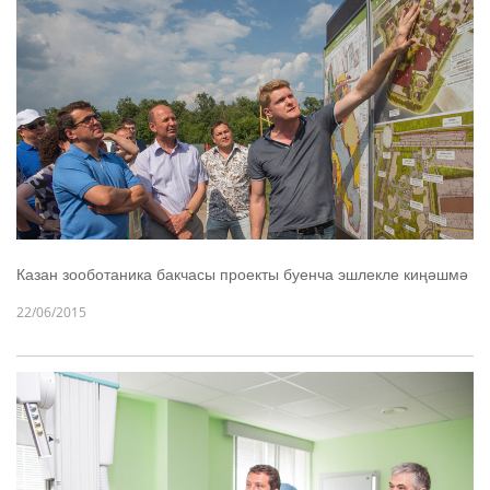
Казан зооботаника бакчасы проекты буенча эшлекле киңәшмә
22/06/2015