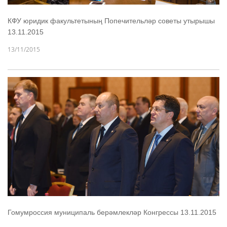
КФУ юридик факультетының Попечительләр советы утырышы
13.11.2015
13/11/2015
Гомумроссия муниципаль берәмлекләр Конгрессы 13.11.2015