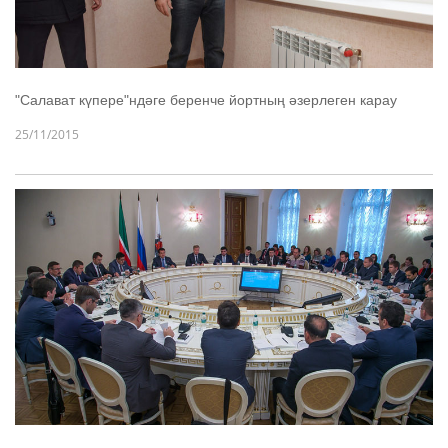
"Салават күпере"ндәге беренче йортның әзерлеген карау
25/11/2015