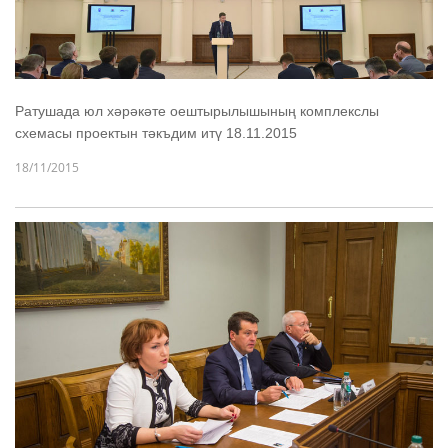
Ратушада юл хәрәкәте оештырылышының комплекслы
схемасы проектын тәкъдим итү 18.11.2015
18/11/2015