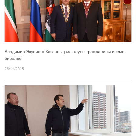
Владимир Якунинга Казанның мактаулы гражданины исеме
бирелде
26/11/2015