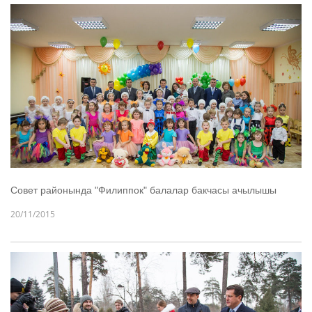
Совет районында "Филиппок" балалар бакчасы ачылышы
20/11/2015