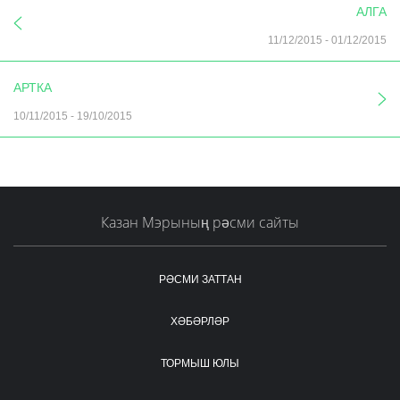
АЛГА
11/12/2015
-
01/12/2015
АРТКА
10/11/2015
-
19/10/2015
Казан Мэрының рәсми сайты
РӘСМИ ЗАТТАН
ХӘБӘРЛӘР
ТОРМЫШ ЮЛЫ