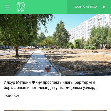
TT
КАДР АРТЫНДА
КАДР АРТЫНДА
EN
RU
Илсур Метшин Җиңү проспектындагы бер төркем
йортларның ишегалдында күчмә киңәшмә уздырды
06/08/2026