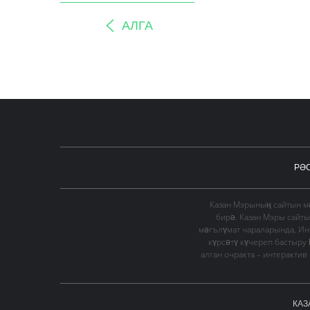
АЛГА
РӘ
Казан Мэрының сайтын мә
бирә. Казан Мэры сайт
мәгълүмат чараларында, Ин
күрсәтү күчереп бастыру
алган очракта – интеракти
КАЗ