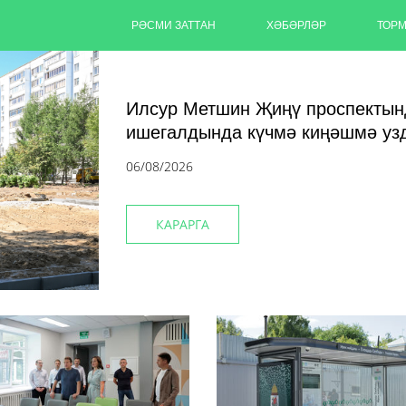
РӘСМИ ЗАТТАН
ХӘБӘРЛӘР
ТОР
Илсур Метшин Җиңү проспектын
ишегалдында күчмә киңәшмә у
06/08/2026
КАРАРГА