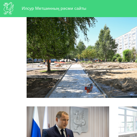
Илсур Метшинның рәсми сайты