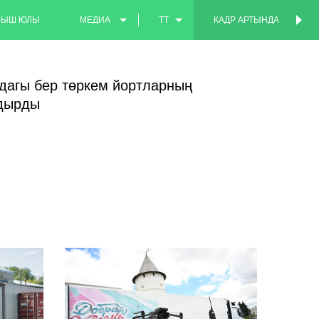
МЫШ ЮЛЫ
МЕДИА
TT
КАДР АРТЫНДА
КАДР АРТЫНДА
ФОТО
EN
дагы бер төркем йортларның
ВИДЕО
RU
здырды