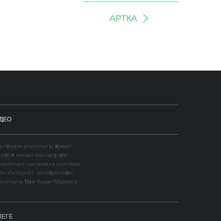
АРТКА
ДЕО
гълүмати агентлыгы җавап
еләсә нинди массакүләм
Беренчел чыганакка сылтама
сен Интернет челтәреннән
гентлыгы һәм Казан Мэриясе
ЛЕГЕ