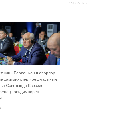
27/06/2026
етшин «Берләшкән шәһәрләр
ле хакимиятләр» оешмасының
ья Советында Евразия
ренең тәкъдимнәрен
ты
6