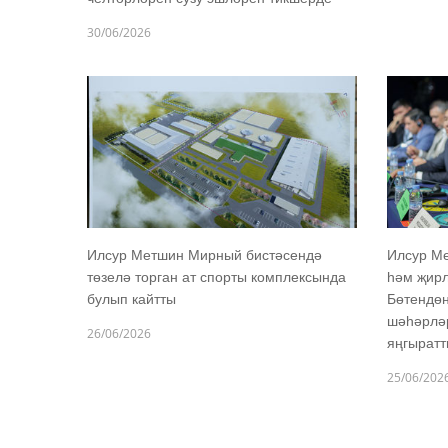
30/06/2026
Илсур Метшин Мирный бистәсендә
Илсур М
төзелә торган ат спорты комплексында
һәм җир
булып кайтты
Бөтендөн
шәһәрлә
26/06/2026
яңгырат
25/06/202