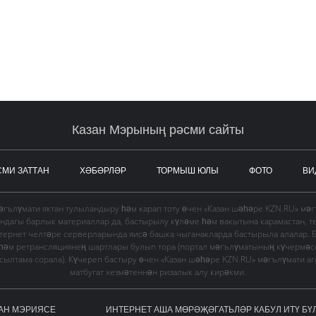
Казан Мэрының рәсми сайты
СМИ ЗАТТАН
ХӘБӘРЛӘР
ТОРМЫШ ЮЛЫ
ФОТО
ВИ
гълүмати яктан тулыландыру һәм карап тоту өчен «Казан шәһәре KZN.RU» мә
ындагы барлык материаллар да, бастырылу күләме һәм вакытына карамастан, т
тернет челтәре серверларында яисә башка чыганакларда бастырыла алалар. 
 һәм ретрансляциянең шартлары булып тора (портал мәгълүматының күчермә
в сылтама сорала). Күчереп бастыру өчен «Казан шәһәре KZN.RU» мәгълүмати а
матбугат хезмәтеннән ризалык алу кирәкми.
АН МЭРИЯСЕ
ИНТЕРНЕТ АША МӨРӘҖӘГАТЬЛӘР КАБУЛ ИТҮ БҮ