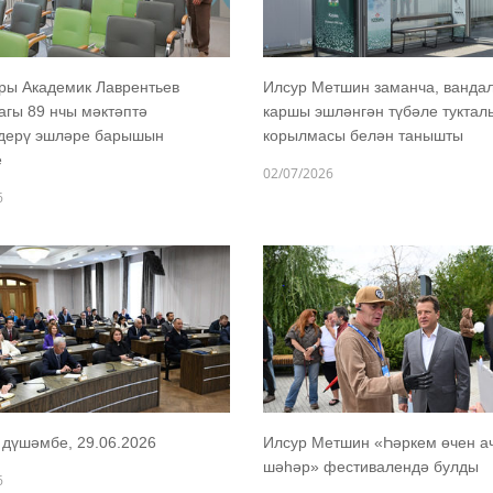
ры Академик Лаврентьев
Илсур Метшин заманча, ванда
гы 89 нчы мәктәптә
каршы эшләнгән түбәле тукта
ндерү эшләре барышын
корылмасы белән танышты
е
02/07/2026
6
дүшәмбе, 29.06.2026
Илсур Метшин «Һәркем өчен а
шәһәр» фестивалендә булды
6