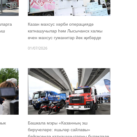
лларга
Казан махсус хәрби операциядә
лыш
катнашучылар һәм Лысычанск халкы
өчен махсус гуманитар йөк җибәрде
01/07/2026
чык
Башкала мэры «Казанның эш
бирүчеләре: яшьләр сайлавы»
бәйгесендә катнашучыларны бүләкләде