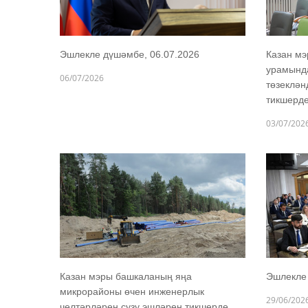
Эшлекле дүшәмбе, 06.07.2026
Казан мэ
урамында
06/07/2026
төзеклә
тикшерд
03/07/202
Казан мэры башкаланың яңа
Эшлекле 
микрорайоны өчен инженерлык
29/06/202
челтәрләрен сузу эшләрен тикшерде