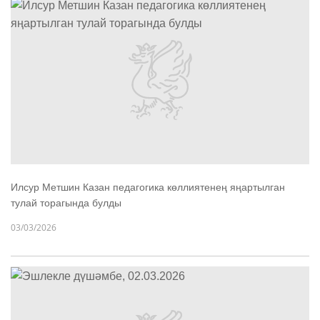
Илсур Метшин Казан педагогика көллиятенең яңартылган
тулай торагында булды
03/03/2026