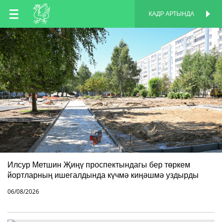
TT
КАДР АРТЫНДА
КАДР АРТЫНДА
EN
RU
Илсур Метшин Җиңү проспектындагы бер төркем
йортларның ишегалдында күчмә киңәшмә уздырды
06/08/2026