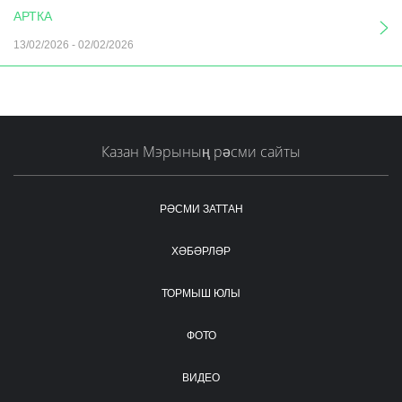
АРТКА
13/02/2026
-
02/02/2026
Казан Мэрының рәсми сайты
РӘСМИ ЗАТТАН
ХӘБӘРЛӘР
ТОРМЫШ ЮЛЫ
ФОТО
ВИДЕО