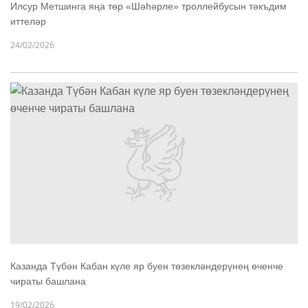
Илсур Метшинга яңа төр «Шәһәрле» троллейбусын тәкъдим
иттеләр
24/02/2026
Казанда Түбән Кабан күле яр буен төзекләндерүнең өченче
чираты башлана
19/02/2026