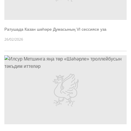
Ратушада Казан шәһәре Думасының VI сессиясе уза
26/02/2026