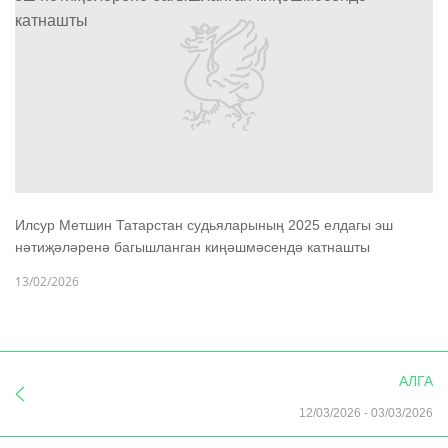
Илсур Метшин Татарстан судьяларының 2025 елдагы эш
нәтиҗәләренә багышланган киңәшмәсендә катнашты
13/02/2026
АЛГА
12/03/2026
-
03/03/2026