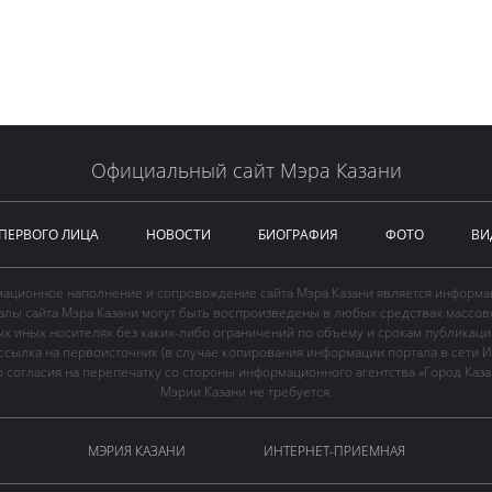
Официальный сайт Мэра Казани
 ПЕРВОГО ЛИЦА
НОВОСТИ
БИОГРАФИЯ
ФОТО
ВИ
ационное наполнение и сопровождение сайта Мэра Казани является информа
иалы сайта Мэра Казани могут быть воспроизведены в любых средствах массов
ых иных носителях без каких-либо ограничений по объему и срокам публикаци
ссылка на первоисточник (в случае копирования информации портала в сети И
 согласия на перепечатку со стороны информационного агентства «Город Каз
Мэрии Казани не требуется.
МЭРИЯ КАЗАНИ
ИНТЕРНЕТ-ПРИЕМНАЯ