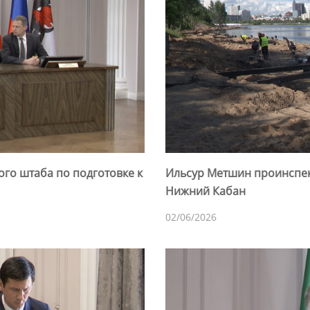
го штаба по подготовке к
Ильсур Метшин проинспек
Нижний Кабан
02/06/2026