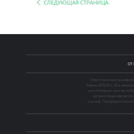
СЛЕДУЮЩАЯ СТРАНИЦА
ОТ
Ответственным за информ
Казань KZN.RU». Все матер
сети Интернет или на люб
ретрансляции является 
ссылка). Предварительного