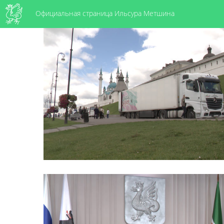
Официальная страница Ильсура Метшина