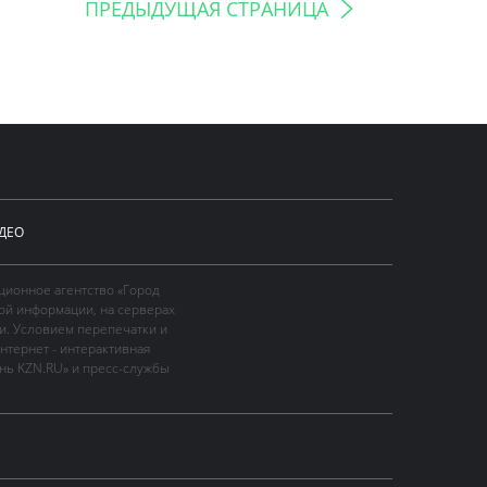
ПРЕДЫДУЩАЯ СТРАНИЦА
ДЕО
ционное агентство «Город
ой информации, на серверах
и. Условием перепечатки и
нтернет - интерактивная
ань KZN.RU» и пресс-службы