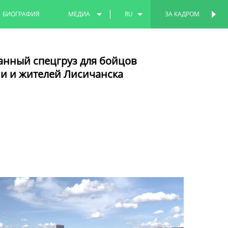
БИОГРАФИЯ
МЕДИА
RU
ЗА КАДРОМ
ПЕРСОНАЛЬНАЯ
СТРАНИЦА
ФОТО
EN
анный спецгруз для бойцов
ВИДЕО
TT
и и жителей Лисичанска