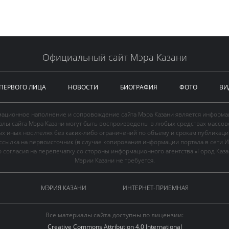
Официальный сайт Мэра Казани
 ПЕРВОГО ЛИЦА
НОВОСТИ
БИОГРАФИЯ
ФОТО
ВИ
ационное наполнение и сопровождение сайта Мэра Казани является информа
иалы сайта Мэра Казани могут быть воспроизведены в любых средствах массов
ых иных носителях без каких-либо ограничений по объему и срокам публикаци
ссылка на первоисточник (в случае копирования информации портала в сети И
 согласия на перепечатку со стороны информационного агентства «Город Каз
Мэрии Казани не требуется.
МЭРИЯ КАЗАНИ
ИНТЕРНЕТ-ПРИЕМНАЯ
Все материалы сайта доступны по лицензии:
Creative Commons Attribution 4.0 International