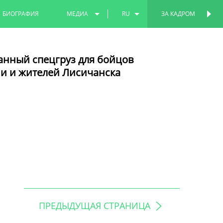
БИОГРАФИЯ
МЕДИА
RU
ЗА КАДРОМ
ФОТО
EN
анный спецгруз для бойцов
ВИДЕО
TT
и и жителей Лисичанска
ПРЕДЫДУЩАЯ СТРАНИЦА