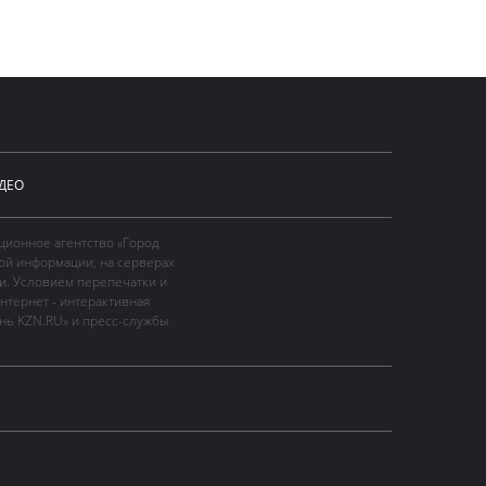
ДЕО
ционное агентство «Город
ой информации, на серверах
и. Условием перепечатки и
нтернет - интерактивная
ань KZN.RU» и пресс-службы