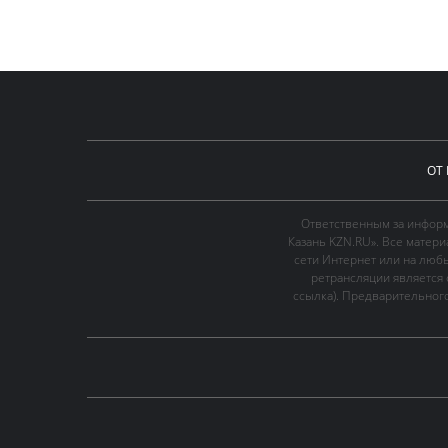
ОТ
Ответственным за информ
Казань KZN.RU». Все матер
сети Интернет или на люб
ретрансляции является 
ссылка). Предварительного