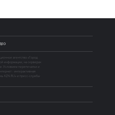
ДЕО
ционное агентство «Город
ой информации, на серверах
и. Условием перепечатки и
нтернет - интерактивная
ань KZN.RU» и пресс-службы