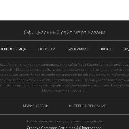
Официальный сайт Мэра Казани
 ПЕРВОГО ЛИЦА
НОВОСТИ
БИОГРАФИЯ
ФОТО
ВИ
ационное наполнение и сопровождение сайта Мэра Казани является информа
иалы сайта Мэра Казани могут быть воспроизведены в любых средствах массов
ых иных носителях без каких-либо ограничений по объему и срокам публикаци
ссылка на первоисточник (в случае копирования информации портала в сети И
 согласия на перепечатку со стороны информационного агентства «Город Каз
Мэрии Казани не требуется.
МЭРИЯ КАЗАНИ
ИНТЕРНЕТ-ПРИЕМНАЯ
Все материалы сайта доступны по лицензии:
Creative Commons Attribution 4.0 International