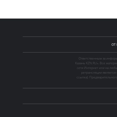
ОТ
Ответственным за информ
Казань KZN.RU». Все матер
сети Интернет или на люб
ретрансляции является 
ссылка). Предварительного