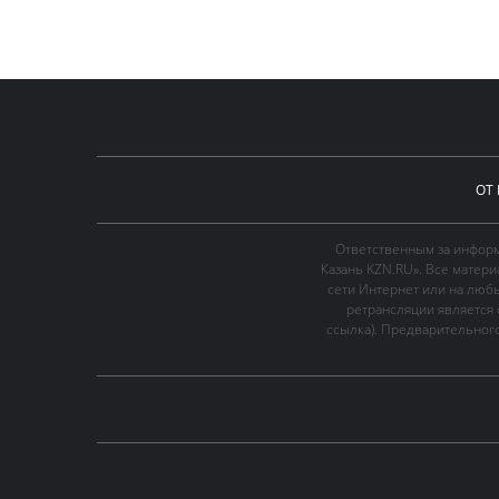
ОТ
Ответственным за информ
Казань KZN.RU». Все матер
сети Интернет или на люб
ретрансляции является 
ссылка). Предварительного