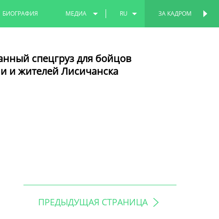
БИОГРАФИЯ
МЕДИА
RU
ЗА КАДРОМ
ФОТО
EN
анный спецгруз для бойцов
ВИДЕО
TT
и и жителей Лисичанска
ПРЕДЫДУЩАЯ СТРАНИЦА