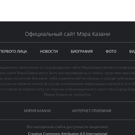
Официальный сайт Мэра Казани
 ПЕРВОГО ЛИЦА
НОВОСТИ
БИОГРАФИЯ
ФОТО
ВИ
ационное наполнение и сопровождение сайта Мэра Казани является информа
иалы сайта Мэра Казани могут быть воспроизведены в любых средствах массов
ых иных носителях без каких-либо ограничений по объему и срокам публикаци
ссылка на первоисточник (в случае копирования информации портала в сети И
 согласия на перепечатку со стороны информационного агентства «Город Каз
Мэрии Казани не требуется.
МЭРИЯ КАЗАНИ
ИНТЕРНЕТ-ПРИЕМНАЯ
Все материалы сайта доступны по лицензии:
Creative Commons Attribution 4.0 International