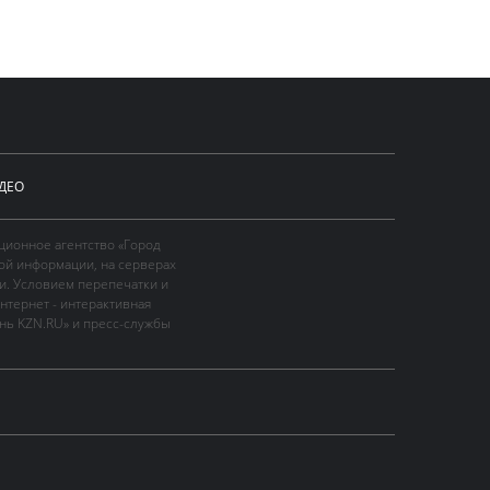
ДЕО
ционное агентство «Город
ой информации, на серверах
и. Условием перепечатки и
нтернет - интерактивная
ань KZN.RU» и пресс-службы