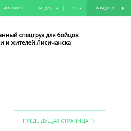
БИОГРАФИЯ
МЕДИА
RU
ЗА КАДРОМ
ФОТО
EN
анный спецгруз для бойцов
ВИДЕО
TT
и и жителей Лисичанска
ПРЕДЫДУЩАЯ СТРАНИЦА