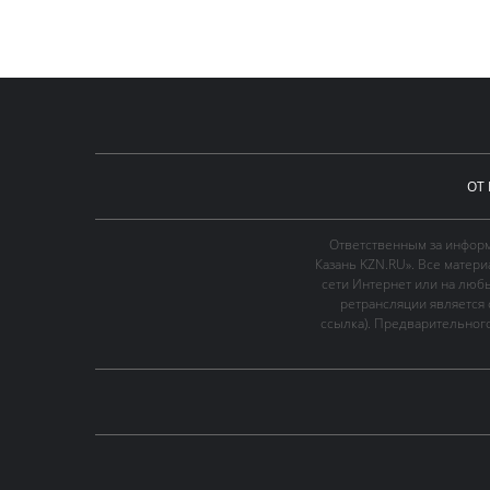
ОТ
Ответственным за информ
Казань KZN.RU». Все матер
сети Интернет или на люб
ретрансляции является 
ссылка). Предварительного