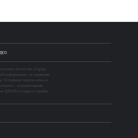
ДЕО
ционное агентство «Город
ой информации, на серверах
и. Условием перепечатки и
нтернет - интерактивная
ань KZN.RU» и пресс-службы