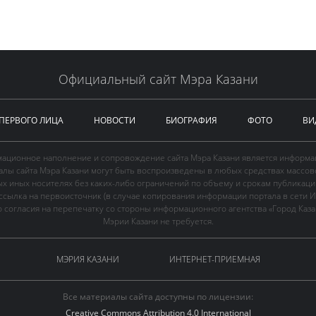
Официальный сайт Мэра Казани
 ПЕРВОГО ЛИЦА
НОВОСТИ
БИОГРАФИЯ
ФОТО
ВИ
ационное наполнение и сопровождение сайта Мэра Казани является информа
иалы сайта Мэра Казани могут быть воспроизведены в любых средствах массов
ых иных носителях без каких-либо ограничений по объему и срокам публикаци
ссылка на первоисточник (в случае копирования информации портала в сети И
 согласия на перепечатку со стороны информационного агентства «Город Каз
Мэрии Казани не требуется.
МЭРИЯ КАЗАНИ
ИНТЕРНЕТ-ПРИЕМНАЯ
Все материалы сайта доступны по лицензии:
Creative Commons Attribution 4.0 International