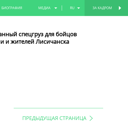
БИОГРАФИЯ
МЕДИА
RU
ЗА КАДРОМ
ФОТО
EN
анный спецгруз для бойцов
ВИДЕО
TT
и и жителей Лисичанска
ПРЕДЫДУЩАЯ СТРАНИЦА