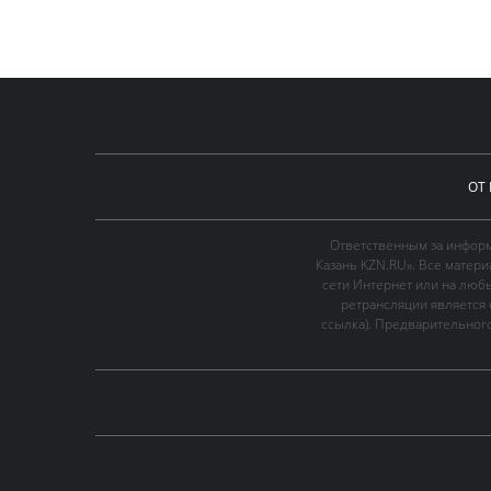
ОТ
Ответственным за информ
Казань KZN.RU». Все матер
сети Интернет или на люб
ретрансляции является 
ссылка). Предварительного