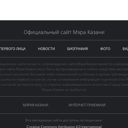
Официальный сайт Мэра Казани
 ПЕРВОГО ЛИЦА
НОВОСТИ
БИОГРАФИЯ
ФОТО
ВИ
ационное наполнение и сопровождение сайта Мэра Казани является информа
иалы сайта Мэра Казани могут быть воспроизведены в любых средствах массов
ых иных носителях без каких-либо ограничений по объему и срокам публикаци
ссылка на первоисточник (в случае копирования информации портала в сети И
 согласия на перепечатку со стороны информационного агентства «Город Каз
Мэрии Казани не требуется.
МЭРИЯ КАЗАНИ
ИНТЕРНЕТ-ПРИЕМНАЯ
Все материалы сайта доступны по лицензии:
Creative Commons Attribution 4.0 International