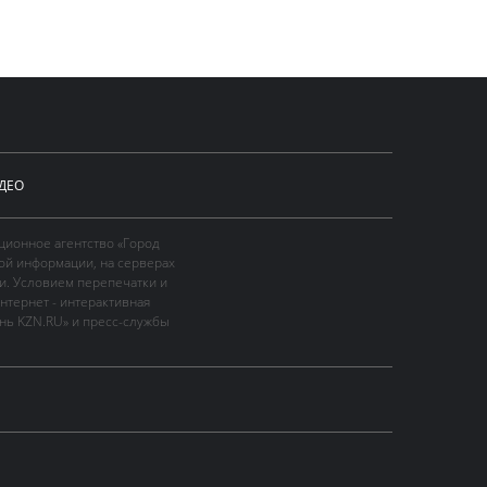
ДЕО
ционное агентство «Город
ой информации, на серверах
и. Условием перепечатки и
нтернет - интерактивная
ань KZN.RU» и пресс-службы