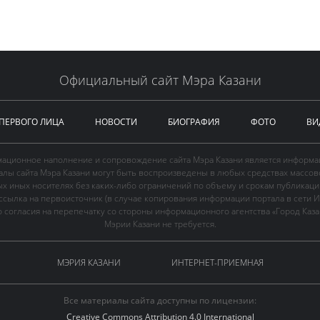
Официальный сайт Мэра Казани
 ПЕРВОГО ЛИЦА
НОВОСТИ
БИОГРАФИЯ
ФОТО
ВИ
ационное наполнение и сопровождение сайта Мэра Казани является информа
иалы сайта Мэра Казани могут быть воспроизведены в любых средствах массов
ых иных носителях без каких-либо ограничений по объему и срокам публикаци
ссылка на первоисточник (в случае копирования информации портала в сети И
 согласия на перепечатку со стороны информационного агентства «Город Каз
Мэрии Казани не требуется.
МЭРИЯ КАЗАНИ
ИНТЕРНЕТ-ПРИЕМНАЯ
Все материалы сайта доступны по лицензии:
Creative Commons Attribution 4.0 International