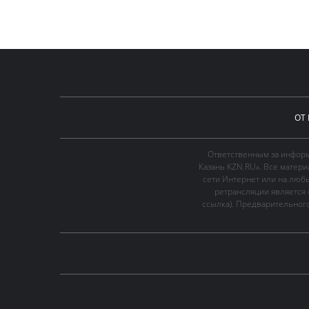
ОТ
Ответственным за информ
Казань KZN.RU». Все матер
сети Интернет или на люб
ретрансляции является 
ссылка). Предварительного