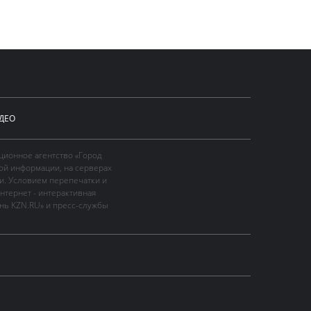
ДЕО
ционное агентство «Город
ой информации, на серверах
и. Условием перепечатки и
нтернет - интерактивная
ань KZN.RU» и пресс-службы