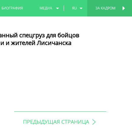
БИОГРАФИЯ
МЕДИА
RU
ЗА КАДРОМ
ФОТО
EN
анный спецгруз для бойцов
ВИДЕО
TT
и и жителей Лисичанска
ПРЕДЫДУЩАЯ СТРАНИЦА