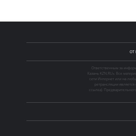
ОТ
Ответственным за информ
Казань KZN.RU». Все матер
сети Интернет или на люб
ретрансляции является 
ссылка). Предварительного