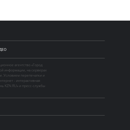
ДЕО
ционное агентство «Город
ой информации, на серверах
и. Условием перепечатки и
нтернет - интерактивная
ань KZN.RU» и пресс-службы