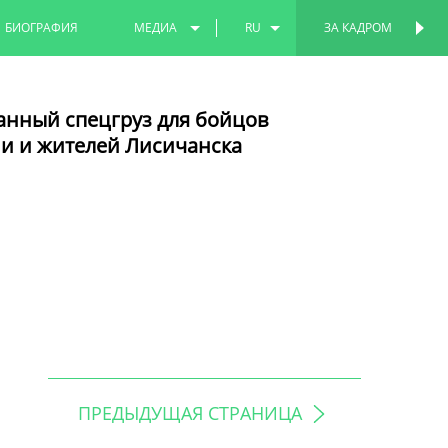
БИОГРАФИЯ
МЕДИА
RU
ЗА КАДРОМ
ФОТО
EN
анный спецгруз для бойцов
ВИДЕО
TT
и и жителей Лисичанска
ПРЕДЫДУЩАЯ СТРАНИЦА