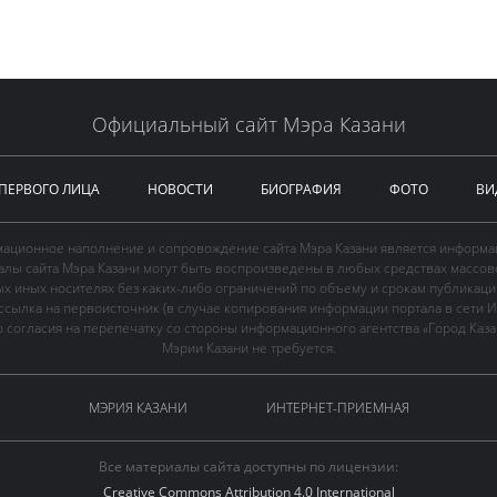
Официальный сайт Мэра Казани
 ПЕРВОГО ЛИЦА
НОВОСТИ
БИОГРАФИЯ
ФОТО
ВИ
ационное наполнение и сопровождение сайта Мэра Казани является информа
иалы сайта Мэра Казани могут быть воспроизведены в любых средствах массов
ых иных носителях без каких-либо ограничений по объему и срокам публикаци
ссылка на первоисточник (в случае копирования информации портала в сети И
 согласия на перепечатку со стороны информационного агентства «Город Каз
Мэрии Казани не требуется.
МЭРИЯ КАЗАНИ
ИНТЕРНЕТ-ПРИЕМНАЯ
Все материалы сайта доступны по лицензии:
Creative Commons Attribution 4.0 International