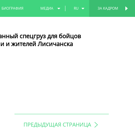
БИОГРАФИЯ
МЕДИА
RU
ЗА КАДРОМ
ФОТО
EN
анный спецгруз для бойцов
ВИДЕО
TT
и и жителей Лисичанска
ПРЕДЫДУЩАЯ СТРАНИЦА