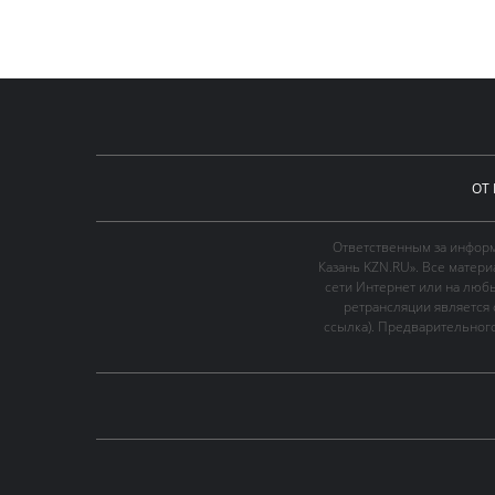
ОТ
Ответственным за информ
Казань KZN.RU». Все матер
сети Интернет или на люб
ретрансляции является 
ссылка). Предварительного