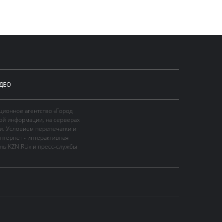
ДЕО
ционное агентство «Город
ой информации, на серверах
и. Условием перепечатки и
нтернет - интерактивная
ань KZN.RU» и пресс-службы