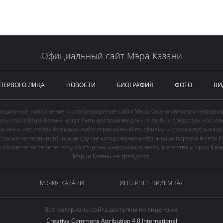
Официальный сайт Мэра Казани
 ПЕРВОГО ЛИЦА
НОВОСТИ
БИОГРАФИЯ
ФОТО
ВИ
ационное наполнение и сопровождение сайта Мэра Казани является информа
иалы сайта Мэра Казани могут быть воспроизведены в любых средствах массов
ых иных носителях без каких-либо ограничений по объему и срокам публикаци
ссылка на первоисточник (в случае копирования информации портала в сети И
 согласия на перепечатку со стороны информационного агентства «Город Каз
Мэрии Казани не требуется.
МЭРИЯ КАЗАНИ
ИНТЕРНЕТ-ПРИЕМНАЯ
Все материалы сайта доступны по лицензии:
Creative Commons Attribution 4.0 International