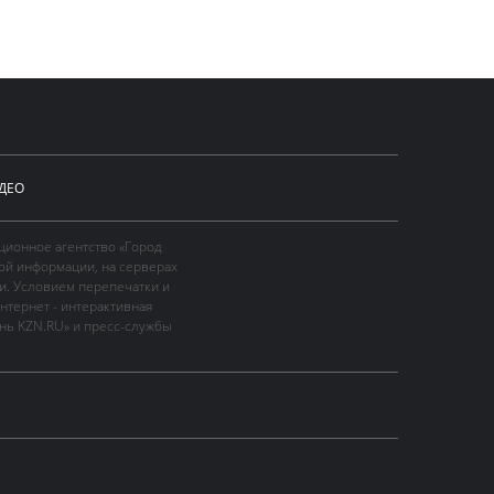
ДЕО
ционное агентство «Город
ой информации, на серверах
и. Условием перепечатки и
нтернет - интерактивная
ань KZN.RU» и пресс-службы