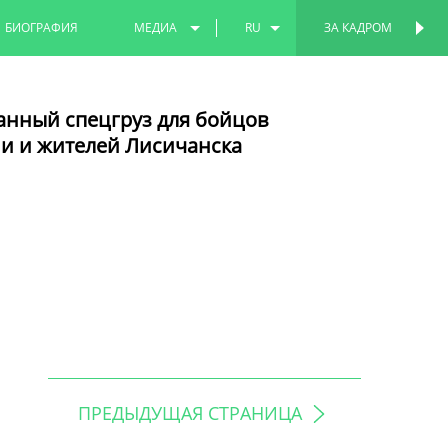
БИОГРАФИЯ
МЕДИА
RU
ЗА КАДРОМ
ФОТО
EN
анный спецгруз для бойцов
ВИДЕО
TT
и и жителей Лисичанска
ПРЕДЫДУЩАЯ СТРАНИЦА