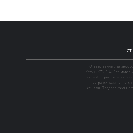
ОТ
Ответственным за информ
Казань KZN.RU». Все матер
сети Интернет или на люб
ретрансляции является 
ссылка). Предварительного