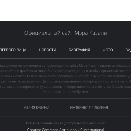
Официальный сайт Мэра Казани
 ПЕРВОГО ЛИЦА
НОВОСТИ
БИОГРАФИЯ
ФОТО
ВИ
ационное наполнение и сопровождение сайта Мэра Казани является информа
иалы сайта Мэра Казани могут быть воспроизведены в любых средствах массов
ых иных носителях без каких-либо ограничений по объему и срокам публикаци
ссылка на первоисточник (в случае копирования информации портала в сети И
 согласия на перепечатку со стороны информационного агентства «Город Каз
Мэрии Казани не требуется.
МЭРИЯ КАЗАНИ
ИНТЕРНЕТ-ПРИЕМНАЯ
Все материалы сайта доступны по лицензии:
Creative Commons Attribution 4.0 International