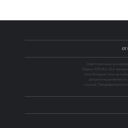
ОТ
Ответственным за информ
Казань KZN.RU». Все матер
сети Интернет или на люб
ретрансляции является 
ссылка). Предварительного