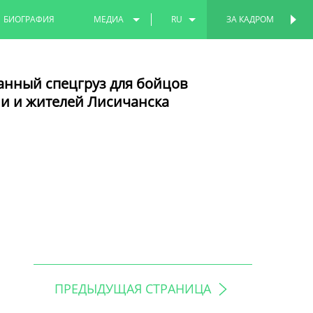
БИОГРАФИЯ
МЕДИА
RU
ЗА КАДРОМ
ФОТО
EN
анный спецгруз для бойцов
ВИДЕО
TT
и и жителей Лисичанска
ПРЕДЫДУЩАЯ СТРАНИЦА