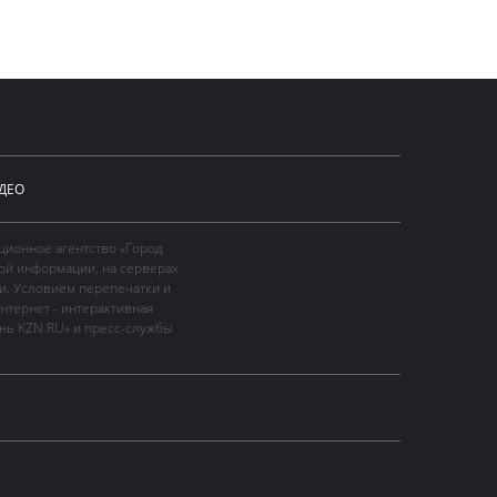
ДЕО
ционное агентство «Город
ой информации, на серверах
и. Условием перепечатки и
нтернет - интерактивная
ань KZN.RU» и пресс-службы