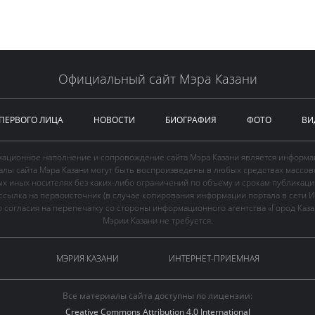
Официальный сайт Мэра Казани
 ПЕРВОГО ЛИЦА
НОВОСТИ
БИОГРАФИЯ
ФОТО
ВИ
ационное наполнение и сопровождение сайта Мэра Казани является информа
иалы сайта Мэра Казани могут быть воспроизведены в любых средствах массов
ых иных носителях без каких-либо ограничений по объему и срокам публикаци
ссылка на первоисточник (в случае копирования информации портала в сети И
 согласия на перепечатку со стороны информационного агентства «Город Каз
Мэрии Казани не требуется.
МЭРИЯ КАЗАНИ
ИНТЕРНЕТ-ПРИЕМНАЯ
Все материалы сайта доступны по лицензии:
Creative Commons Attribution 4.0 International