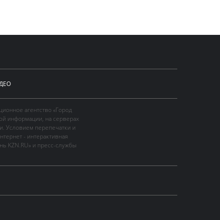
ДЕО
ционное агентство «Город
ой информации, на серверах
и. Условием перепечатки и
нтернет - интерактивная
ань KZN.RU» и пресс-службы