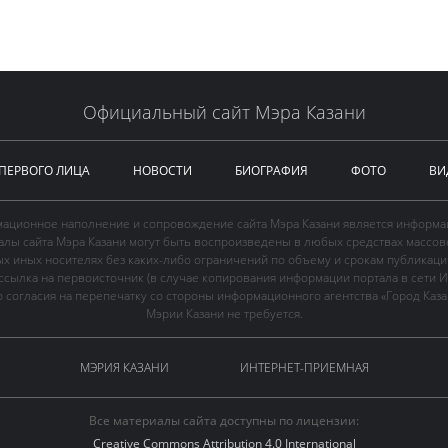
Официальный сайт Мэра Казани
 ПЕРВОГО ЛИЦА
НОВОСТИ
БИОГРАФИЯ
ФОТО
ВИ
ационное наполнение и сопровождение сайта Мэра Казани является информа
иалы сайта Мэра Казани могут быть воспроизведены в любых средствах массов
ых иных носителях без каких-либо ограничений по объему и срокам публикаци
ссылка на первоисточник (в случае копирования информации портала в сети И
 согласия на перепечатку со стороны информационного агентства «Город Каз
Мэрии Казани не требуется.
МЭРИЯ КАЗАНИ
ИНТЕРНЕТ-ПРИЕМНАЯ
Все материалы сайта доступны по лицензии:
Creative Commons Attribution 4.0 International