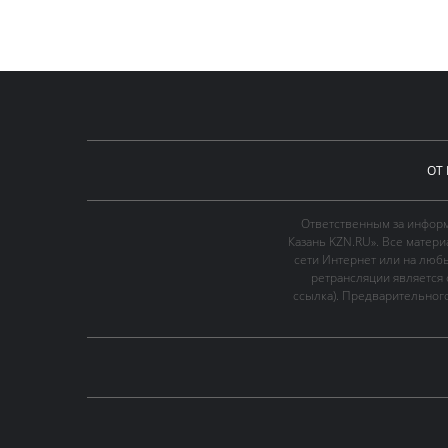
ОТ
Ответственным за информ
Казань KZN.RU». Все матер
сети Интернет или на люб
ретрансляции является 
ссылка). Предварительного