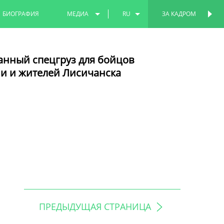
БИОГРАФИЯ
МЕДИА
RU
ЗА КАДРОМ
ФОТО
EN
анный спецгруз для бойцов
ВИДЕО
TT
и и жителей Лисичанска
ПРЕДЫДУЩАЯ СТРАНИЦА