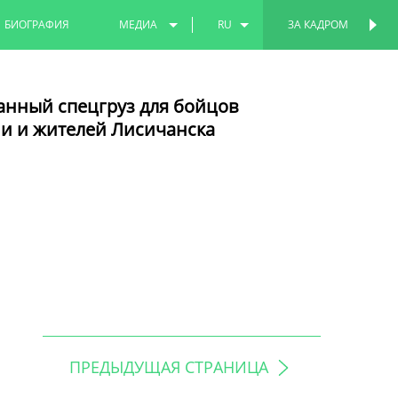
БИОГРАФИЯ
МЕДИА
RU
ЗА КАДРОМ
ФОТО
EN
анный спецгруз для бойцов
ВИДЕО
TT
и и жителей Лисичанска
ПРЕДЫДУЩАЯ СТРАНИЦА