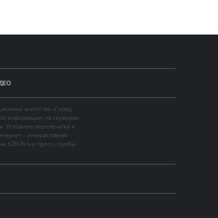
ДЕО
ционное агентство «Город
ой информации, на серверах
и. Условием перепечатки и
нтернет - интерактивная
ань KZN.RU» и пресс-службы