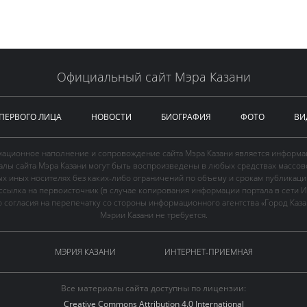
Официальный сайт Мэра Казани
 ПЕРВОГО ЛИЦА
НОВОСТИ
БИОГРАФИЯ
ФОТО
ВИ
ационное наполнение и сопровождение сайта Мэра Казани является информа
иалы сайта Мэра Казани могут быть воспроизведены в любых средствах массов
ых иных носителях без каких-либо ограничений по объему и срокам публикаци
ссылка на первоисточник (в случае копирования информации портала в сети И
 согласия на перепечатку со стороны информационного агентства «Город Каз
Мэрии Казани не требуется.
МЭРИЯ КАЗАНИ
ИНТЕРНЕТ-ПРИЕМНАЯ
Все материалы сайта доступны по лицензии:
Creative Commons Attribution 4.0 International