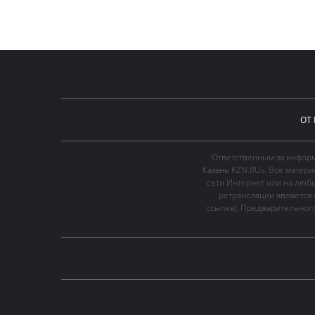
ОТ
Ответственным за информ
Казань KZN.RU». Все матер
сети Интернет или на люб
ретрансляции является 
ссылка). Предварительного