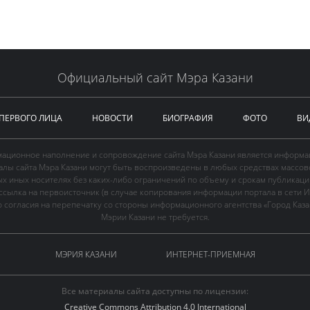
Официальный сайт Мэра Казани
 ПЕРВОГО ЛИЦА
НОВОСТИ
БИОГРАФИЯ
ФОТО
ВИ
ационное наполнение и сопровождение сайта Мэра Казани является информа
иалы сайта Мэра Казани могут быть воспроизведены в любых средствах массов
ых иных носителях без каких-либо ограничений по объему и срокам публикаци
ссылка на первоисточник (в случае копирования информации портала в сети И
 согласия на перепечатку со стороны информационного агентства «Город Каз
Мэрии Казани не требуется.
МЭРИЯ КАЗАНИ
ИНТЕРНЕТ-ПРИЕМНАЯ
Все материалы сайта доступны по лицензии:
Creative Commons Attribution 4.0 International