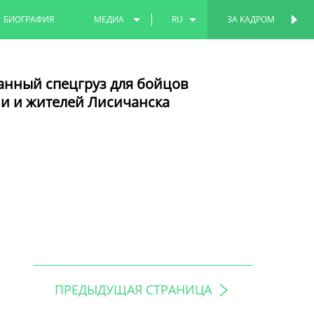
БИОГРАФИЯ
МЕДИА
RU
ЗА КАДРОМ
ФОТО
EN
анный спецгруз для бойцов
ВИДЕО
TT
и и жителей Лисичанска
ПРЕДЫДУЩАЯ СТРАНИЦА