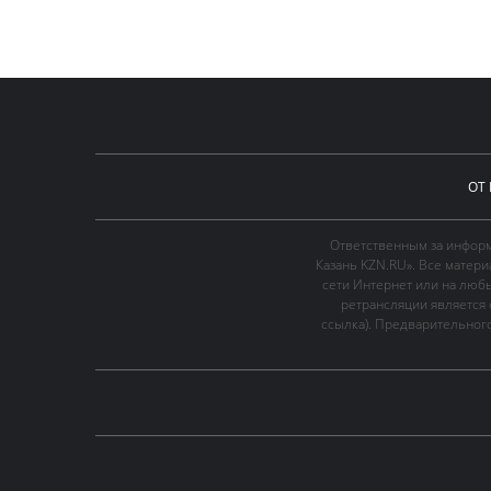
ОТ
Ответственным за информ
Казань KZN.RU». Все матер
сети Интернет или на люб
ретрансляции является 
ссылка). Предварительного