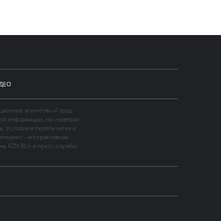
ДЕО
ционное агентство «Город
ой информации, на серверах
и. Условием перепечатки и
нтернет - интерактивная
ань KZN.RU» и пресс-службы