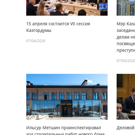
15 апреля состоится VII сессия
Мэр Каз
Казгордумы
заседан
делам н
07/04/2026
посвяще
преступ
07/04/202
Ильсур Метшин проинспектировал
Деловой 
ход строительных работ нового Дома