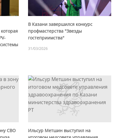
В Казани завершился конкурс
 которая
профмастерства "Звезды
PV-
гостеприимства"
 системы
31/03/2026
ону СВО
Ильсур Метшин выступил на
груза
итоговом медсовете управления