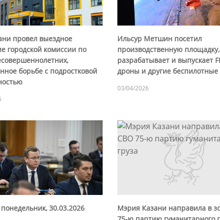
ани провел выездное
Ильсур Метшин посетил
ие городской комиссии по
производственную площадку,
есовершеннолетних,
разрабатывает и выпускает F
нное борьбе с подростковой
дроны и другие беспилотные
ностью
03/04/2026
6
понедельник, 30.03.2026
Мэрия Казани направила в з
75-ю партию гуманитарного 