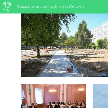
Официальная страница Ильсура Метшина