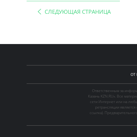
СЛЕДУЮЩАЯ СТРАНИЦА
ОТ
Ответственным за информ
Казань KZN.RU». Все матер
сети Интернет или на люб
ретрансляции является 
ссылка). Предварительного