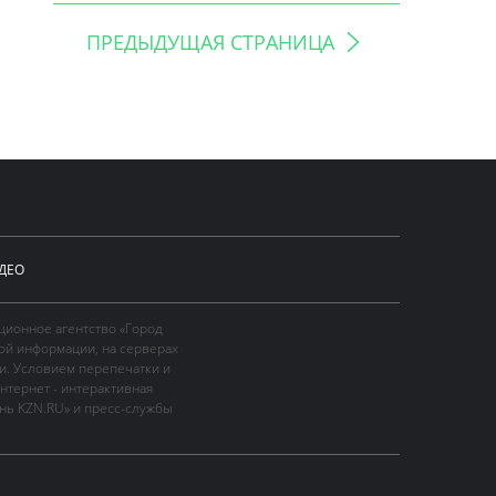
ПРЕДЫДУЩАЯ СТРАНИЦА
ДЕО
ционное агентство «Город
ой информации, на серверах
и. Условием перепечатки и
нтернет - интерактивная
ань KZN.RU» и пресс-службы