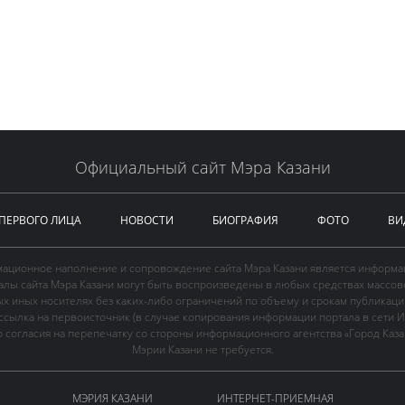
Официальный сайт Мэра Казани
 ПЕРВОГО ЛИЦА
НОВОСТИ
БИОГРАФИЯ
ФОТО
ВИ
ационное наполнение и сопровождение сайта Мэра Казани является информа
иалы сайта Мэра Казани могут быть воспроизведены в любых средствах массов
ых иных носителях без каких-либо ограничений по объему и срокам публикаци
ссылка на первоисточник (в случае копирования информации портала в сети И
 согласия на перепечатку со стороны информационного агентства «Город Каз
Мэрии Казани не требуется.
МЭРИЯ КАЗАНИ
ИНТЕРНЕТ-ПРИЕМНАЯ