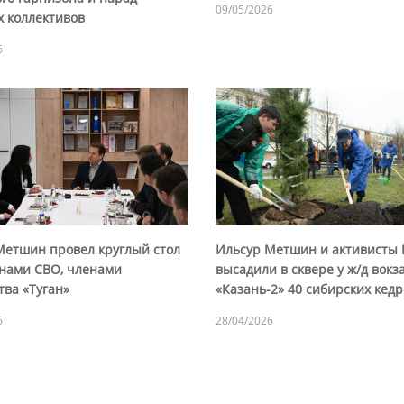
09/05/2026
х коллективов
6
Метшин провел круглый стол
Ильсур Метшин и активисты 
анами СВО, членами
высадили в сквере у ж/д вокз
тва «Туган»
«Казань-2» 40 сибирских кед
6
28/04/2026