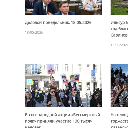
Деловой понедельник, 18.05.2026
Ильсур 
ход благ
18/05/2026
Савинов
15/05/202
Во всенародной акции «Бессмертный
На площ
полк» приняли участие 130 тысяч
торжест
человек
Казанско