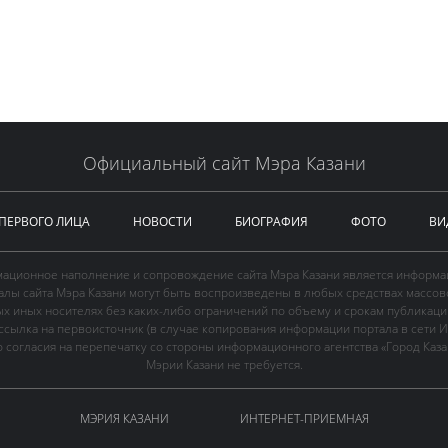
Официальный сайт Мэра Казани
 ПЕРВОГО ЛИЦА
НОВОСТИ
БИОГРАФИЯ
ФОТО
ВИ
ационное наполнение и сопровождение сайта Мэра Казани является информа
иалы сайта Мэра Казани могут быть воспроизведены в любых средствах массов
ых иных носителях без каких-либо ограничений по объему и срокам публикаци
ссылка на первоисточник (в случае копирования информации портала в сети И
 согласия на перепечатку со стороны информационного агентства «Город Каз
Мэрии Казани не требуется.
МЭРИЯ КАЗАНИ
ИНТЕРНЕТ-ПРИЕМНАЯ