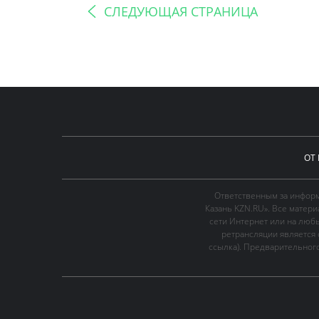
СЛЕДУЮЩАЯ СТРАНИЦА
ОТ
Ответственным за информ
Казань KZN.RU». Все матер
сети Интернет или на люб
ретрансляции является 
ссылка). Предварительного