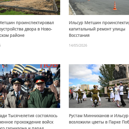
Метшин проинспектировал
Ильсур Метшин проинспекти
оустройства двора в Ново-
капитальный ремонт улицы
ском районе
Восстания
6
14/05/2026
ади Тысячелетия состоялось
Рустам Минниханов и Ильсу
венное прохождение войск
возложили цветы в Парке По
го гарнизона и парад