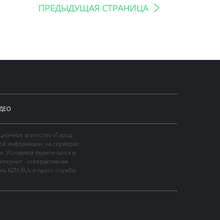
ПРЕДЫДУЩАЯ СТРАНИЦА
ДЕО
ционное агентство «Город
ой информации, на серверах
и. Условием перепечатки и
нтернет - интерактивная
ань KZN.RU» и пресс-службы