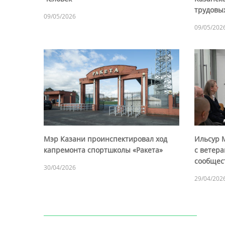
трудовы
09/05/2026
09/05/202
Мэр Казани проинспектировал ход
Ильсур 
капремонта спортшколы «Ракета»
с ветер
сообщес
30/04/2026
29/04/202