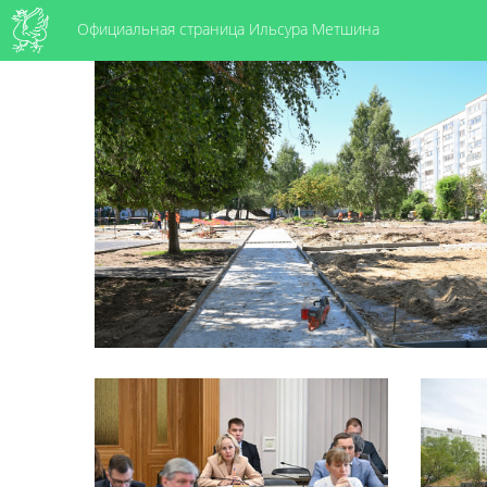
Официальная страница Ильсура Метшина