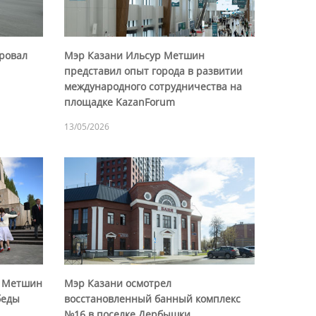
ровал
Мэр Казани Ильсур Метшин
представил опыт города в развитии
международного сотрудничества на
площадке KazanForum
13/05/2026
р Метшин
Мэр Казани осмотрел
беды
восстановленный банный комплекс
№16 в поселке Дербышки