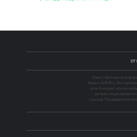
ОТ
Ответственным за информ
Казань KZN.RU». Все матер
сети Интернет или на люб
ретрансляции является 
ссылка). Предварительного