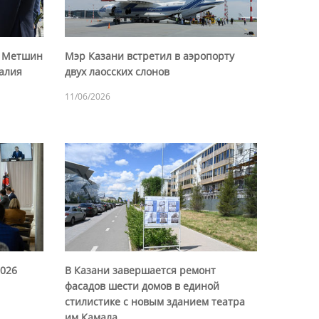
р Метшин
Мэр Казани встретил в аэропорту
талия
двух лаосских слонов
11/06/2026
2026
В Казани завершается ремонт
фасадов шести домов в единой
стилистике с новым зданием театра
им.Камала