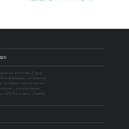
ДЕО
ционное агентство «Город
ой информации, на серверах
и. Условием перепечатки и
нтернет - интерактивная
ань KZN.RU» и пресс-службы