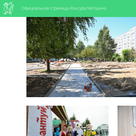
Официальная страница Ильсура Метшина