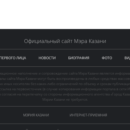
Официальный сайт Мэра Казани
 ПЕРВОГО ЛИЦА
НОВОСТИ
БИОГРАФИЯ
ФОТО
ВИ
ационное наполнение и сопровождение сайта Мэра Казани является информа
иалы сайта Мэра Казани могут быть воспроизведены в любых средствах массов
ых иных носителях без каких-либо ограничений по объему и срокам публикаци
ссылка на первоисточник (в случае копирования информации портала в сети И
 согласия на перепечатку со стороны информационного агентства «Город Каз
Мэрии Казани не требуется.
МЭРИЯ КАЗАНИ
ИНТЕРНЕТ-ПРИЕМНАЯ