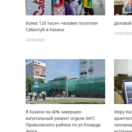
Более 120 тысяч человек посетили
Деловой 
Сабантуй в Казани
15/06/202
20/06/2026
В Казани на 40% завершен
Мэру Ка
капитальный ремонт отдела ЗАГС
архитек
Приволжского района по ул.Рихарда
заплани
Зорге
историч