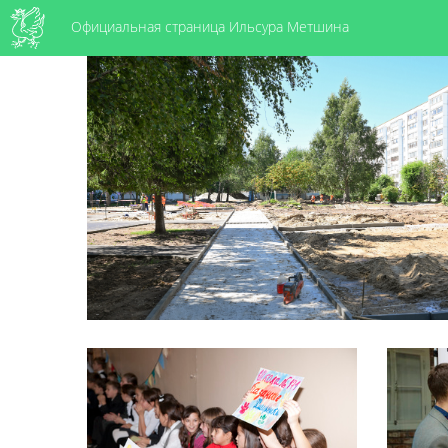
Официальная страница Ильсура Метшина