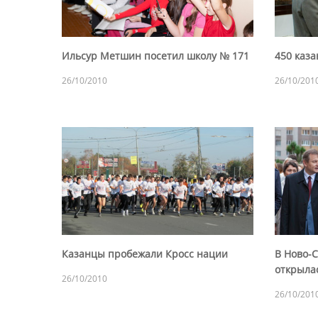
Ильсур Метшин посетил школу № 171
450 каз
26/10/2010
26/10/201
Казанцы пробежали Кросс нации
В Ново-
открыла
26/10/2010
26/10/201