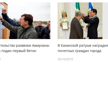
ительство развязки Амирхана-
В Казанской ратуше награди
 подан первый бетон
почетных граждан города
0
26/10/2010