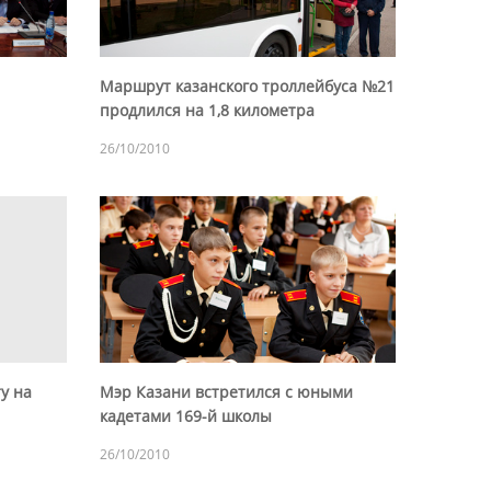
Маршрут казанского троллейбуса №21
продлился на 1,8 километра
26/10/2010
у на
Мэр Казани встретился с юными
кадетами 169-й школы
26/10/2010