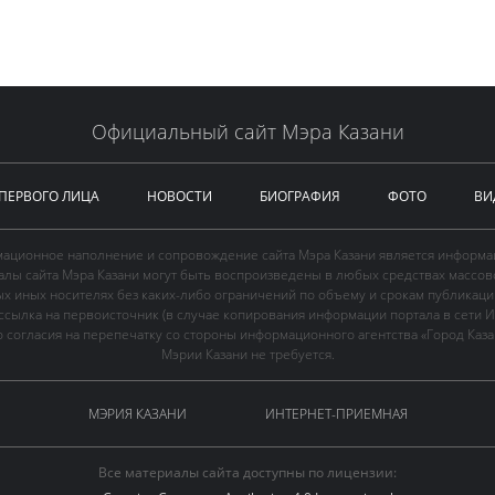
Официальный сайт Мэра Казани
 ПЕРВОГО ЛИЦА
НОВОСТИ
БИОГРАФИЯ
ФОТО
ВИ
ационное наполнение и сопровождение сайта Мэра Казани является информа
иалы сайта Мэра Казани могут быть воспроизведены в любых средствах массов
ых иных носителях без каких-либо ограничений по объему и срокам публикаци
ссылка на первоисточник (в случае копирования информации портала в сети И
 согласия на перепечатку со стороны информационного агентства «Город Каз
Мэрии Казани не требуется.
МЭРИЯ КАЗАНИ
ИНТЕРНЕТ-ПРИЕМНАЯ
Все материалы сайта доступны по лицензии: