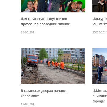
Для казанских выпускников
Ильсур 
прозвенел последний звонок
юных "г
25/05/2011
25/05/201
В казанских дворах начался
И.Метши
капремонт
внимани
города"
18/05/2011