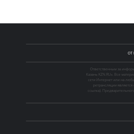
ОТ
Ответственным за информ
Казань KZN.RU». Все матер
сети Интернет или на люб
ретрансляции является 
ссылка). Предварительного