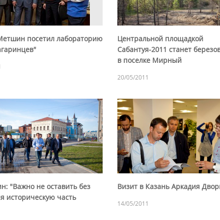
Метшин посетил лабораторию
Центральной площадкой
агаринцев"
Сабантуя-2011 станет березо
в поселке Мирный
1
20/05/2011
н: "Важно не оставить без
Визит в Казань Аркадия Дво
я историческую часть
14/05/2011