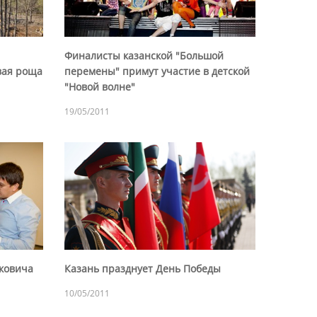
Финалисты казанской "Большой
вая роща
перемены" примут участие в детской
"Новой волне"
19/05/2011
рковича
Казань празднует День Победы
10/05/2011