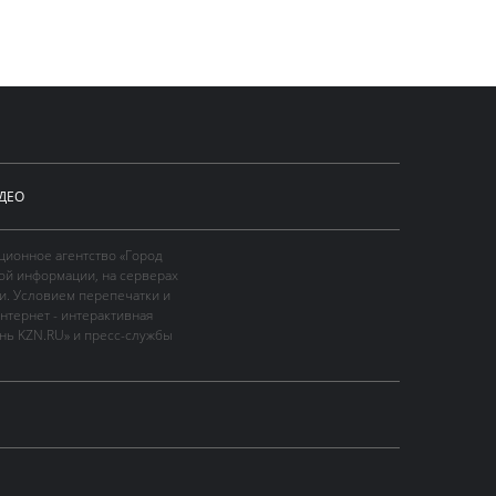
ДЕО
ционное агентство «Город
ой информации, на серверах
и. Условием перепечатки и
нтернет - интерактивная
ань KZN.RU» и пресс-службы