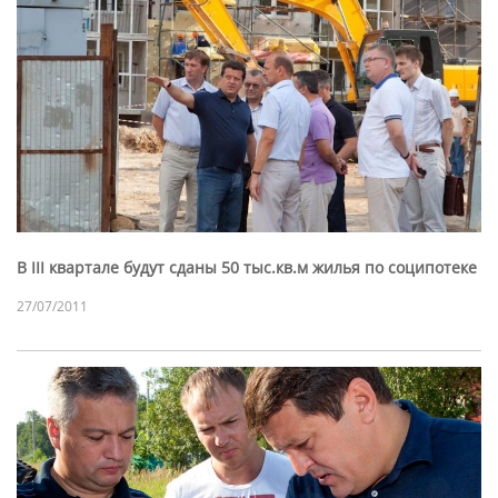
В III квартале будут сданы 50 тыс.кв.м жилья по соципотеке
27/07/2011