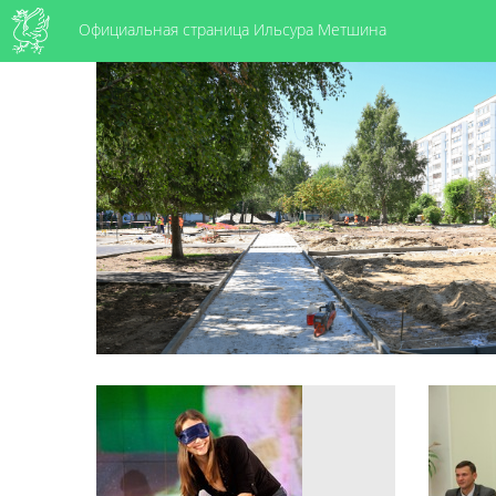
Официальная страница Ильсура Метшина