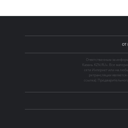
ОТ
Ответственным за информ
Казань KZN.RU». Все матер
сети Интернет или на люб
ретрансляции является 
ссылка). Предварительного