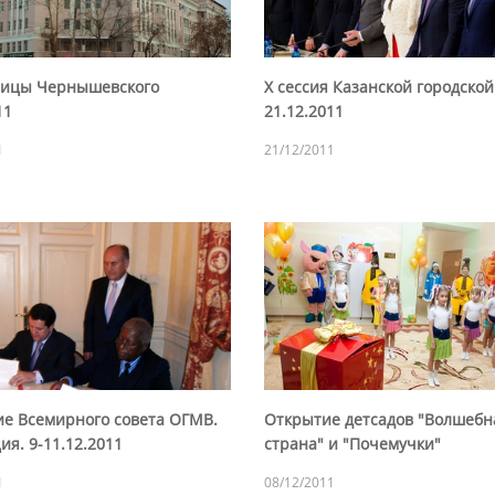
лицы Чернышевского
X сессия Казанской городско
11
21.12.2011
1
21/12/2011
ие Всемирного совета ОГМВ.
Открытие детсадов "Волшебн
я. 9-11.12.2011
страна" и "Почемучки"
1
08/12/2011