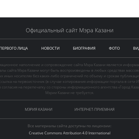
Официальный сайт Мэра Казани
 ПЕРВОГО ЛИЦА
НОВОСТИ
БИОГРАФИЯ
ФОТО
ВИ
ационное наполнение и сопровождение сайта Мэра Казани является информа
иалы сайта Мэра Казани могут быть воспроизведены в любых средствах массов
ых иных носителях без каких-либо ограничений по объему и срокам публикаци
ссылка на первоисточник (в случае копирования информации портала в сети И
 согласия на перепечатку со стороны информационного агентства «Город Каз
Мэрии Казани не требуется.
МЭРИЯ КАЗАНИ
ИНТЕРНЕТ-ПРИЕМНАЯ
Все материалы сайта доступны по лицензии:
Creative Commons Attribution 4.0 International