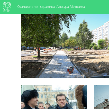
Официальная страница Ильсура Метшина