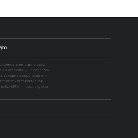
ДЕО
ционное агентство «Город
ой информации, на серверах
и. Условием перепечатки и
нтернет - интерактивная
ань KZN.RU» и пресс-службы