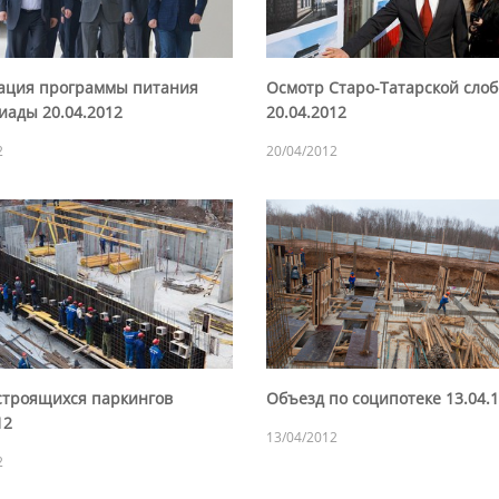
ация программы питания
Осмотр Старо-Татарской сло
иады 20.04.2012
20.04.2012
2
20/04/2012
строящихся паркингов
Объезд по соципотеке 13.04.
12
13/04/2012
2