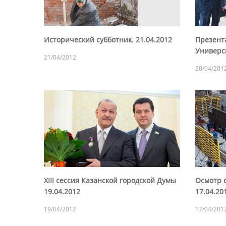
Исторический субботник. 21.04.2012
Презент
Универс
21/04/2012
20/04/201
XIII сессия Казанской городской Думы
Осмотр 
19.04.2012
17.04.20
19/04/2012
17/04/201