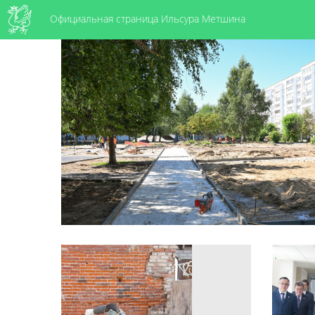
Официальная страница Ильсура Метшина