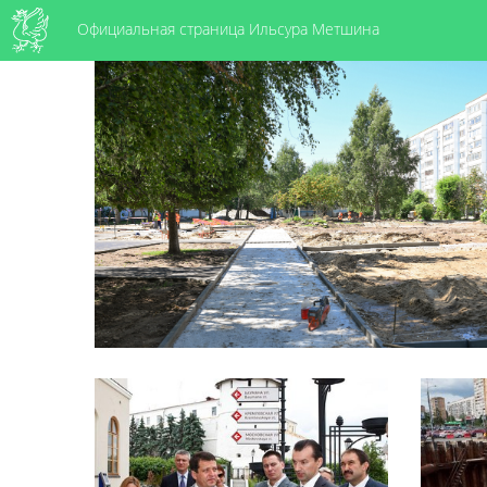
Официальная страница Ильсура Метшина