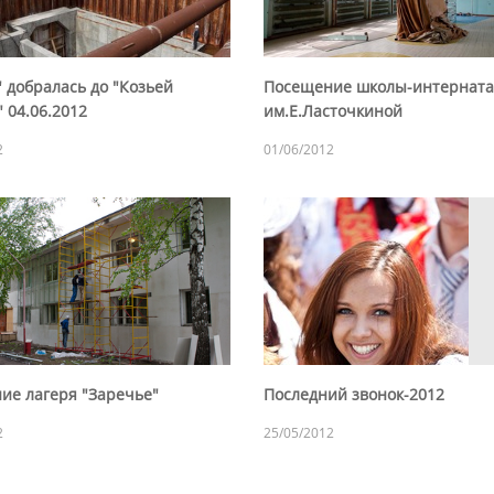
 добралась до "Козьей
Посещение школы-интерната
 04.06.2012
им.Е.Ласточкиной
2
01/06/2012
ие лагеря "Заречье"
Последний звонок-2012
2
25/05/2012