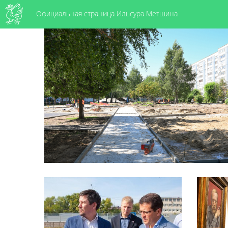
Официальная страница Ильсура Метшина