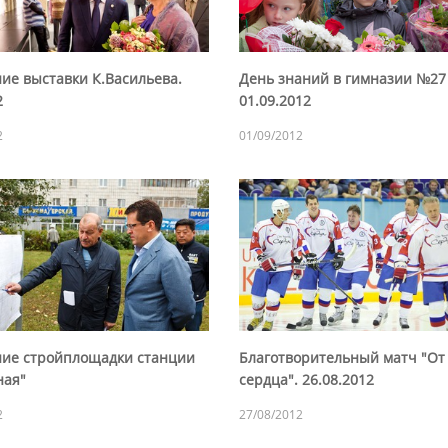
ие выставки К.Васильева.
День знаний в гимназии №27
2
01.09.2012
2
01/09/2012
ие стройплощадки станции
Благотворительный матч "От
ная"
сердца". 26.08.2012
2
27/08/2012