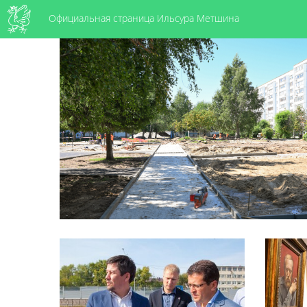
Официальная страница Ильсура Метшина