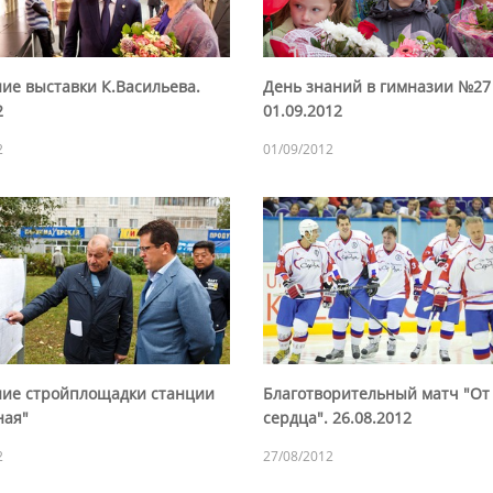
ие выставки К.Васильева.
День знаний в гимназии №27
2
01.09.2012
2
01/09/2012
ие стройплощадки станции
Благотворительный матч "От
ная"
сердца". 26.08.2012
2
27/08/2012