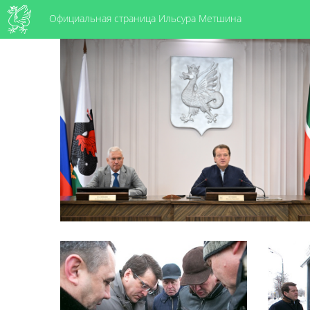
Официальная страница Ильсура Метшина