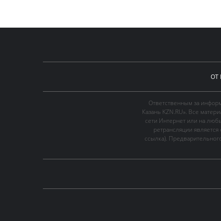
ОТ
Ответственным за информ
Казань KZN.RU». Все матер
сети Интернет или на люб
ретрансляции является 
ссылка). Предварительного