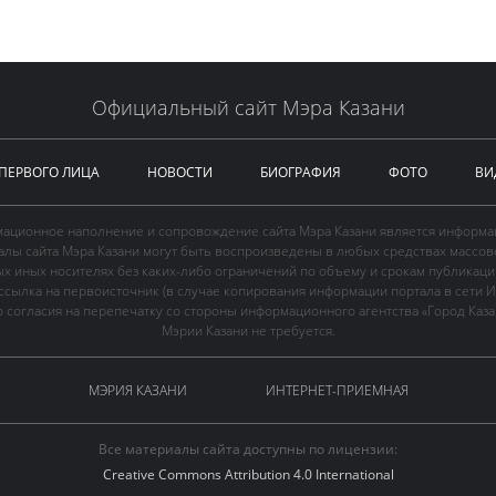
Официальный сайт Мэра Казани
 ПЕРВОГО ЛИЦА
НОВОСТИ
БИОГРАФИЯ
ФОТО
ВИ
ационное наполнение и сопровождение сайта Мэра Казани является информа
иалы сайта Мэра Казани могут быть воспроизведены в любых средствах массов
ых иных носителях без каких-либо ограничений по объему и срокам публикаци
ссылка на первоисточник (в случае копирования информации портала в сети И
 согласия на перепечатку со стороны информационного агентства «Город Каз
Мэрии Казани не требуется.
МЭРИЯ КАЗАНИ
ИНТЕРНЕТ-ПРИЕМНАЯ
Все материалы сайта доступны по лицензии:
Creative Commons Attribution 4.0 International