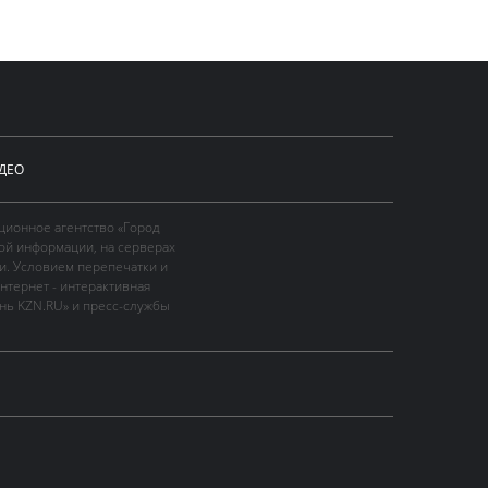
ДЕО
ционное агентство «Город
ой информации, на серверах
и. Условием перепечатки и
нтернет - интерактивная
ань KZN.RU» и пресс-службы