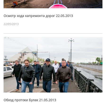
Осмотр хода капремонта дорог 22.05.2013
22/05/2013
Обход протоки Булак 21.05.2013