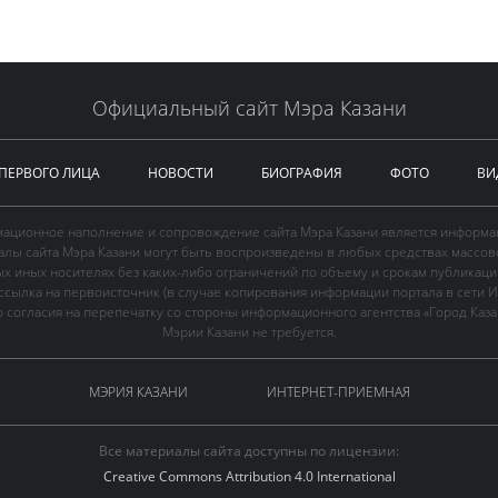
Официальный сайт Мэра Казани
 ПЕРВОГО ЛИЦА
НОВОСТИ
БИОГРАФИЯ
ФОТО
ВИ
ационное наполнение и сопровождение сайта Мэра Казани является информа
иалы сайта Мэра Казани могут быть воспроизведены в любых средствах массов
ых иных носителях без каких-либо ограничений по объему и срокам публикаци
ссылка на первоисточник (в случае копирования информации портала в сети И
 согласия на перепечатку со стороны информационного агентства «Город Каз
Мэрии Казани не требуется.
МЭРИЯ КАЗАНИ
ИНТЕРНЕТ-ПРИЕМНАЯ
Все материалы сайта доступны по лицензии:
Creative Commons Attribution 4.0 International