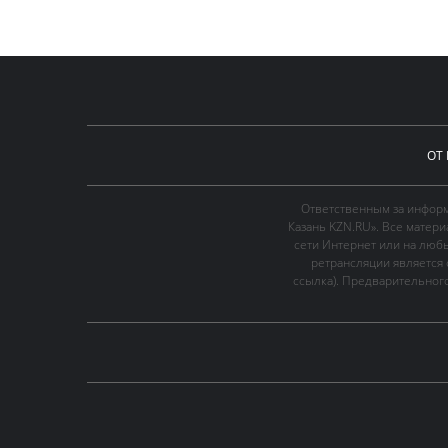
ОТ
Ответственным за информ
Казань KZN.RU». Все матер
сети Интернет или на люб
ретрансляции является 
ссылка). Предварительного