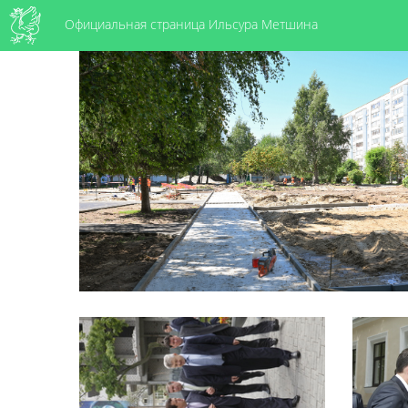
Официальная страница Ильсура Метшина