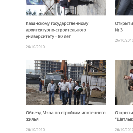
Казанскому государственному
Открыти
архитектурно-строительного
№ 3
университету - 80 лет
26/10/201
26/10/2010
Объезд Мэра по стройкам ипотечного
Открыти
жилья
"Шатлык
26/10/2010
26/10/201