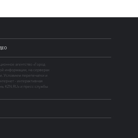
ДЕО
ционное агентство «Город
ой информации, на серверах
и. Условием перепечатки и
нтернет - интерактивная
ань KZN.RU» и пресс-службы