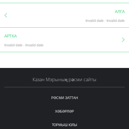
АЛГА
Invalid date
-
Invalid date
АРТКА
Invalid date
-
Invalid date
Казан Мэрының рәсми сайты
РӘСМИ ЗАТТАН
ХӘБӘРЛӘР
ТОРМЫШ ЮЛЫ