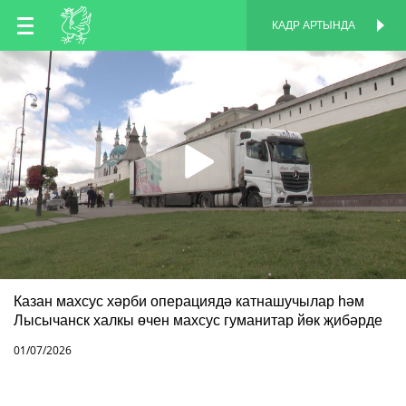
TT
КАДР АРТЫНДА
КАДР АРТЫНДА
EN
RU
Казан махсус хәрби операциядә катнашучылар һәм
Лысычанск халкы өчен махсус гуманитар йөк җибәрде
01/07/2026