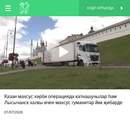
TT
КАДР АРТЫНДА
КАДР АРТЫНДА
EN
RU
Казан махсус хәрби операциядә катнашучылар һәм
Лысычанск халкы өчен махсус гуманитар йөк җибәрде
01/07/2026