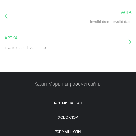
АЛГА
Invalid date
-
Invalid date
АРТКА
Invalid date
-
Invalid date
Казан Мэрының рәсми сайты
РӘСМИ ЗАТТАН
ХӘБӘРЛӘР
ТОРМЫШ ЮЛЫ