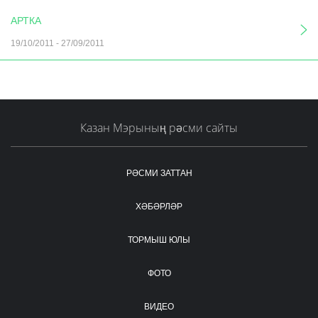
АРТКА
19/10/2011
-
27/09/2011
Казан Мэрының рәсми сайты
РӘСМИ ЗАТТАН
ХӘБӘРЛӘР
ТОРМЫШ ЮЛЫ
ФОТО
ВИДЕО