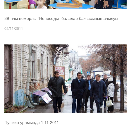
39-нчы номерлы "Непоседы" балалар бакчасының ачылуы
02/11/2011
Пушкин урамында 1.11.2011