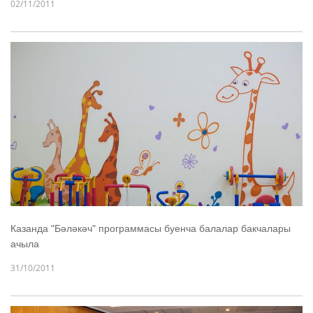
02/11/2011
Казанда "Бәләкәч" программасы буенча балалар бакчалары
ачыла
31/10/2011