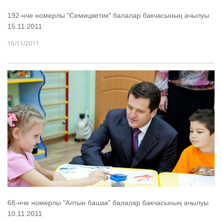
192-нче номерлы "Семицветик" балалар бакчасының ачылуы
15.11.2011
16/11/2011
68-нче номерлы "Алтын башак" балалар бакчасының ачылуы
10.11.2011