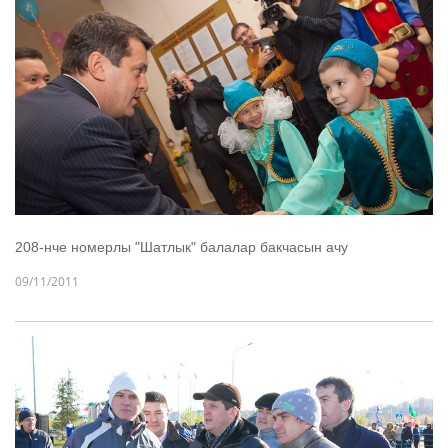
208-нче номерлы "Шатлык" балалар бакчасын ачу
09/11/2011