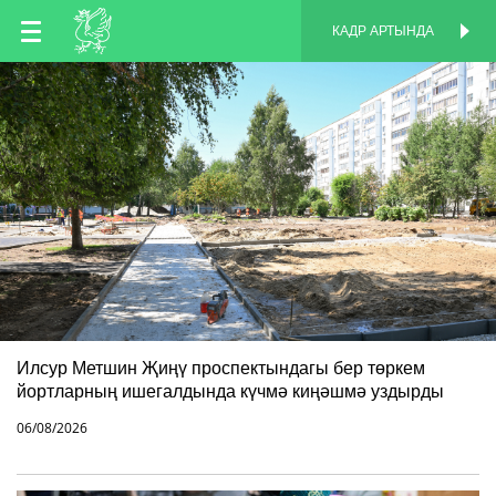
TT
КАДР АРТЫНДА
КАДР АРТЫНДА
EN
RU
Илсур Метшин Җиңү проспектындагы бер төркем
йортларның ишегалдында күчмә киңәшмә уздырды
06/08/2026