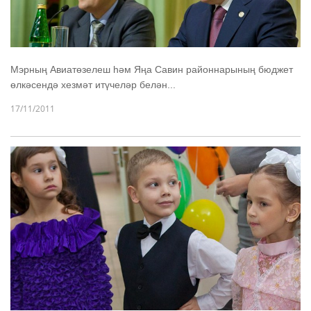
Мэрның Авиатөзелеш һәм Яңа Савин районнарының бюджет
өлкәсендә хезмәт итүчеләр белән...
17/11/2011