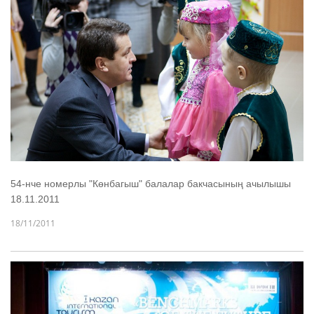
54-нче номерлы "Көнбагыш" балалар бакчасының ачылышы
18.11.2011
18/11/2011