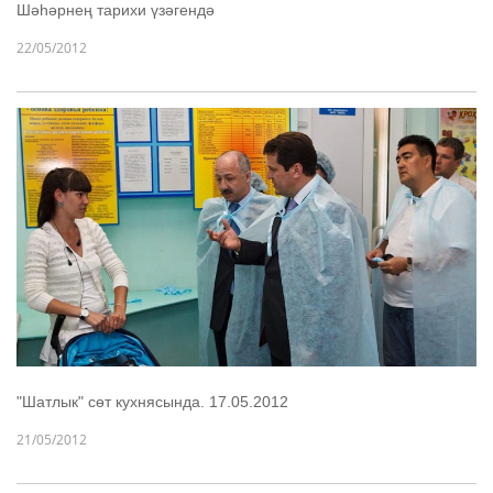
Шәһәрнең тарихи үзәгендә
22/05/2012
"Шатлык" сөт кухнясында. 17.05.2012
21/05/2012