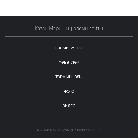
Казан Мэрының рәсми сайты
РӘСМИ ЗАТТАН
ХӘБӘРЛӘР
ТОРМЫШ ЮЛЫ
ФОТО
ВИДЕО
МӘГЪЛҮМАТНЫ КУЛЛАНУ ШАРТЛАРЫ