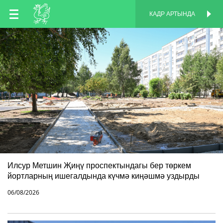
TT
КАДР АРТЫНДА
КАДР АРТЫНДА
EN
RU
Илсур Метшин Җиңү проспектындагы бер төркем
йортларның ишегалдында күчмә киңәшмә уздырды
06/08/2026