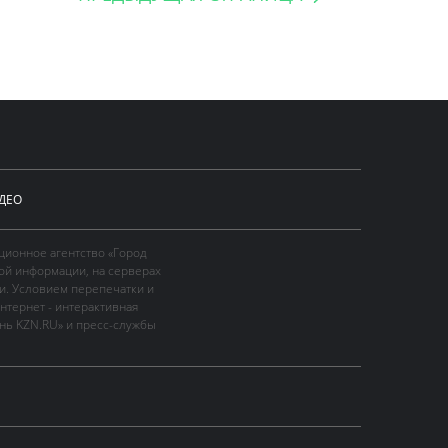
ДЕО
ционное агентство «Город
ой информации, на серверах
и. Условием перепечатки и
нтернет - интерактивная
ань KZN.RU» и пресс-службы