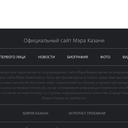
Официальный сайт Мэра Казани
 ПЕРВОГО ЛИЦА
НОВОСТИ
БИОГРАФИЯ
ФОТО
ВИ
ационное наполнение и сопровождение сайта Мэра Казани является информа
иалы сайта Мэра Казани могут быть воспроизведены в любых средствах массов
ых иных носителях без каких-либо ограничений по объему и срокам публикаци
ссылка на первоисточник (в случае копирования информации портала в сети И
 согласия на перепечатку со стороны информационного агентства «Город Каз
Мэрии Казани не требуется.
МЭРИЯ КАЗАНИ
ИНТЕРНЕТ-ПРИЕМНАЯ