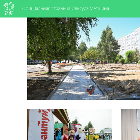
Официальная страница Ильсура Метшина