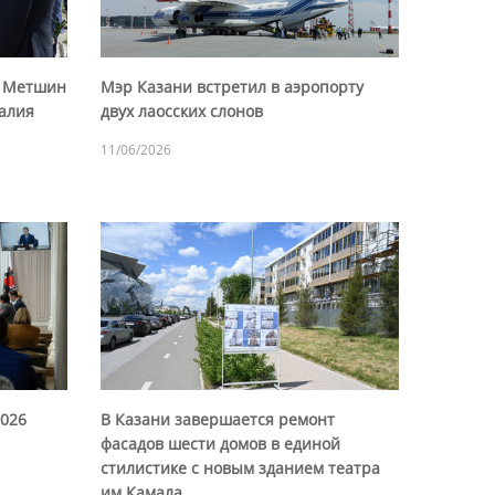
р Метшин
Мэр Казани встретил в аэропорту
талия
двух лаосских слонов
11/06/2026
2026
В Казани завершается ремонт
фасадов шести домов в единой
стилистике с новым зданием театра
им.Камала