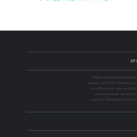
ОТ
Ответственным за информ
Казань KZN.RU». Все матер
сети Интернет или на люб
ретрансляции является 
ссылка). Предварительного