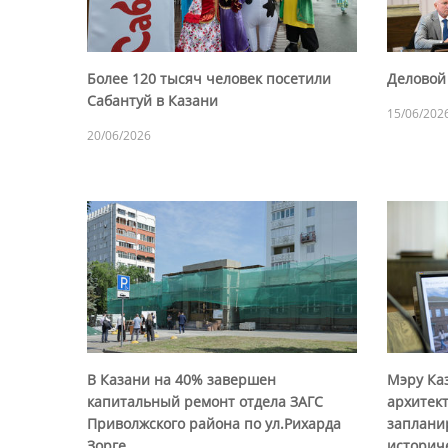
Более 120 тысяч человек посетили
Деловой 
Сабантуй в Казани
15/06/202
20/06/2026
В Казани на 40% завершен
Мэру Ка
капитальный ремонт отдела ЗАГС
архитек
Приволжского района по ул.Рихарда
заплани
Зорге
историч